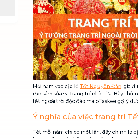
Chuyển nhà trọn gói, không lo dọn
dẹp nơi đi nơi đến
Vệ sinh công nghiệp
NEW
Vệ sinh chuyên nghiệp cho văn
phòng, nhà xưởng, công trình lớn
Mỗi năm vào dịp lễ
Tết Nguyên Đán
, gia 
rộn sắm sửa và trang trí nhà cửa. Hãy thử 
tết ngoài trời độc đáo mà bTaskee gợi ý dư
Ý nghĩa của việc trang trí Tế
Tết mỗi năm chỉ có một lần, đây chính là d