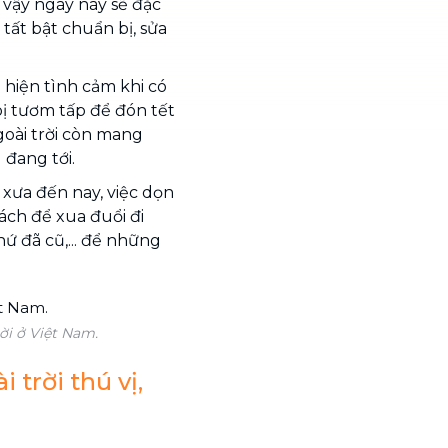
vậy ngày này sẽ đặc
tất bật chuẩn bị, sửa
 hiện tình cảm khi có
ị tươm tấp để đón tết
goài trời còn mang
đang tới.
 xưa đến nay, việc dọn
cách để xua đuổi đi
ứ đã cũ,... để những
rời ở Việt Nam.
 trời thú vị,