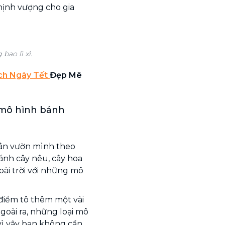
hịnh vượng cho gia
bao lì xì.
ch Ngày Tết
Đẹp Mê
i mô hình bánh
sân vườn mình theo
nh cây nêu, cây hoa
goài trời với những mô
 điểm tô thêm một vài
oài ra, những loại mô
vì vậy bạn không cần