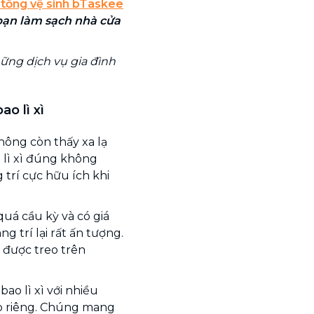
 tổng vệ sinh bTaskee
bạn làm sạch nhà cửa
ững dịch vụ gia đình
ao lì xì
hông còn thấy xa lạ
 lì xì đúng không
g trí cực hữu ích khi
.
uá cầu kỳ và có giá
 trí lại rất ấn tượng.
 được treo trên
ao lì xì với nhiều
p riêng. Chúng mang