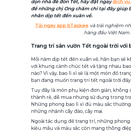
dọn nhà để đón Tết, hãy đặt ngay
dịch vụ
để những chị Ong chăm chỉ tại đây giúp 
nhân dịp tết đến xuân về.
Tải ngay app bTaskee
và trải nghiệm nh
hàng đầu Việt Nam.
Trang trí sân vườn Tết ngoài trời với b
Mỗi năm dịp tết đến xuân về, hẳn bạn sẽ k
với khung cảnh chúc tết và tặng nhau bao
nào? Vì vậy, bao lì xì sẽ là một món đồ tran
bạn đang muốn trang trí tết ngoài trời đấy
Tuy đây là món phụ kiện đơn giản, không q
thành rẻ, dễ mua nhưng sử dụng trong trang
Những phong bao lì xì đủ màu sắc thường
những nhánh cây đào, cây mai.
Ngoài tác dụng để trang trí, những phong b
kiểu mẫu và màu sắc còn mang thông điệ