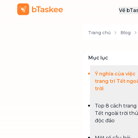
Về bTa
Giới
Trang chủ
Blog
Thôn
Khu
Tuy
Mục lục
Liên
Ý nghĩa của việc
trang trí Tết ngo
trời
Top 8 cách trang 
Tết ngoài trời thú 
độc đáo
Một số câu hỏi