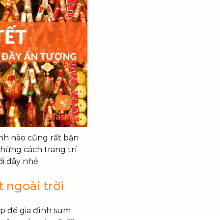
đình nào cũng rất bận
những cách trang trí
ới đây nhé.
t ngoài trời
ịp để gia đình sum