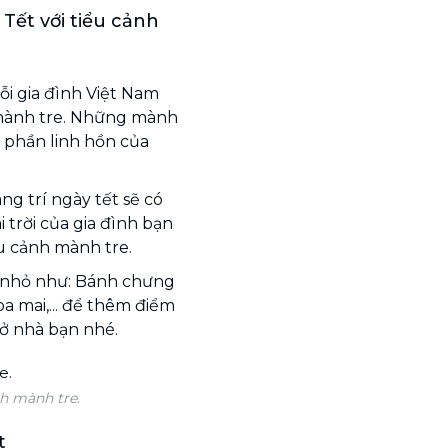
 Tết với tiểu cảnh
ỗi gia đình Việt Nam
h mành tre. Những mành
t phần linh hồn của
ng trí ngày tết sẽ có
 trời của gia đình bạn
ểu cảnh mành tre.
h nhỏ như: Bánh chưng
 mai,... để thêm điểm
 ở nhà bạn nhé.
nh mành tre.
t