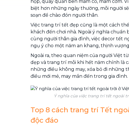
họp, quây quần bên mâm cỗ, mâm cơm. Vì 
biệt hơn những ngày thường, mỗi người sẽ 
soạn để chào đón người thân.
Việc trang trí tết đẹp cũng là một cách thể
khách đến chơi nhà. Ngoài ý nghĩa chuẩn b
cùng người thân gia đình, việc decor tết n
ngụ ý cho một năm an khang, thịnh vượng 
Ngoài ra, theo quan niệm của người Việt từ
dẹp và trang trí mỗi khi hết năm chính là 
những điều không may, xóa bỏ đi những th
điều mới mẻ, may mắn đến trong gia đình.
Ý nghĩa của việc trang trí tết ngoài t
Top 8 cách trang trí Tết ngoài
độc đáo