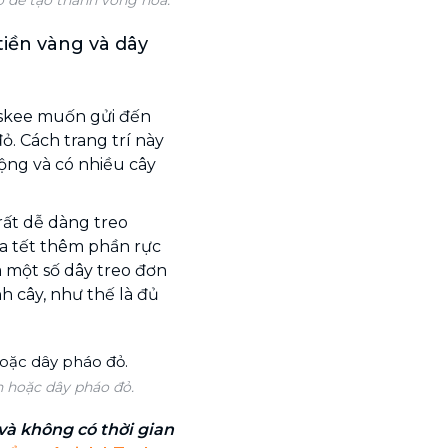
 tiền vàng và dây
askee muốn gửi đến
ỏ. Cách trang trí này
ộng và có nhiều cây
rất dễ dàng treo
a tết thêm phần rực
a một số dây treo đơn
h cây, như thế là đủ
ền hoặc dây pháo đỏ.
và không có thời gian