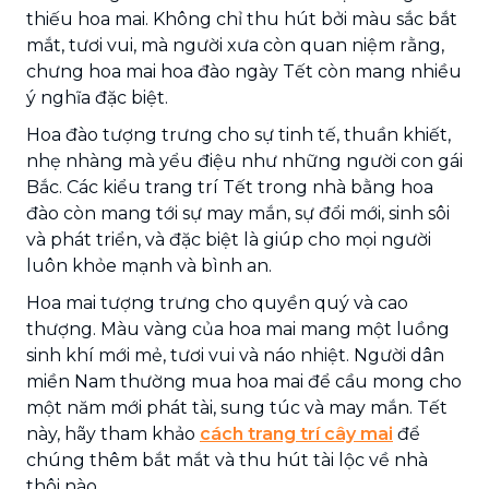
thiếu hoa mai. Không chỉ thu hút bởi màu sắc bắt
mắt, tươi vui, mà người xưa còn quan niệm rằng,
chưng hoa mai hoa đào ngày Tết còn mang nhiều
ý nghĩa đặc biệt.
Hoa đào tượng trưng cho sự tinh tế, thuần khiết,
nhẹ nhàng mà yểu điệu như những người con gái
Bắc. Các kiểu trang trí Tết trong nhà bằng hoa
đào còn mang tới sự may mắn, sự đổi mới, sinh sôi
và phát triển, và đặc biệt là giúp cho mọi người
luôn khỏe mạnh và bình an.
Hoa mai tượng trưng cho quyền quý và cao
thượng. Màu vàng của hoa mai mang một luồng
sinh khí mới mẻ, tươi vui và náo nhiệt. Người dân
miền Nam thường mua hoa mai để cầu mong cho
một năm mới phát tài, sung túc và may mắn. Tết
này, hãy tham khảo
cách trang trí cây mai
để
chúng thêm bắt mắt và thu hút tài lộc về nhà
thôi nào.