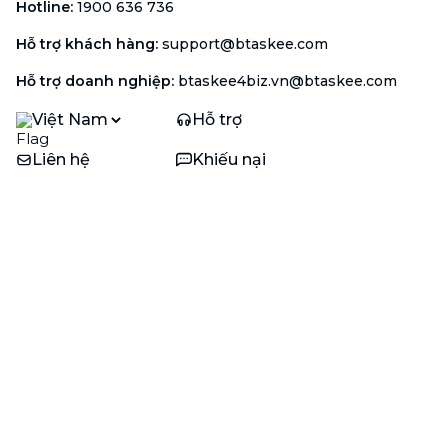
Hotline
:
1900 636 736
Hỗ trợ khách hàng
:
support@btaskee.com
Hỗ trợ doanh nghiệp
:
btaskee4biz.vn@btaskee.com
Việt Nam
Hỗ trợ
Liên hệ
Khiếu nại
Công ty
Về bTaskee
Liên hệ
Tuyển dụng
Câu chuyện người giúp
việc
bTaskee dành cho
Blog