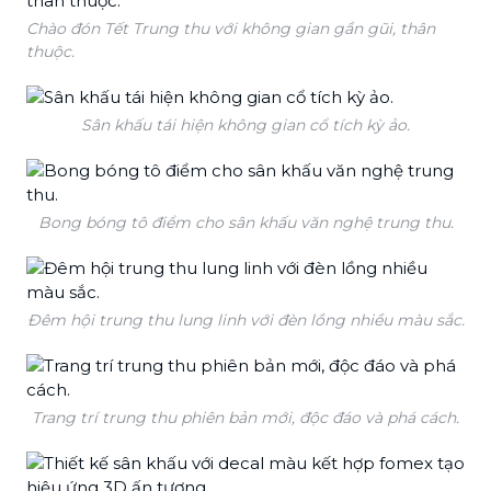
Chào đón Tết Trung thu với không gian gần gũi, thân
thuộc.
Sân khấu tái hiện không gian cổ tích kỳ ảo.
Bong bóng tô điểm cho sân khấu văn nghệ trung thu.
Đêm hội trung thu lung linh với đèn lồng nhiều màu sắc.
Trang trí trung thu phiên bản mới, độc đáo và phá cách.