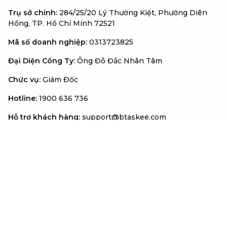
Trụ sở chính
:
284/25/20 Lý Thường Kiệt, Phường Diên
Hồng, TP. Hồ Chí Minh 72521
Mã số doanh nghiệp
:
0313723825
Đại Diện Công Ty
:
Ông Đỗ Đắc Nhân Tâm
Chức vụ
:
Giám Đốc
Hotline
:
1900 636 736
Hỗ trợ khách hàng
:
support@btaskee.com
Hỗ trợ doanh nghiệp
:
btaskee4biz.vn@btaskee.com
Việt Nam
Hỗ trợ
Liên hệ
Khiếu nại