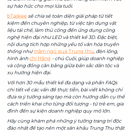
sự háo hức cho mọi lứa tuổi.
bTaskee
sẽ chia sẻ toàn diện giải pháp từ tiết
kiệm đến chuyên nghiệp, từ việc tận dụng vật
liệu tái chế, làm thủ công đến ứng dụng công
nghệ hiện đại như LED và thiết kế 3D. Đặc biệt,
nội dung tích hợp những yếu tố văn hóa truyền
thống như
mâm ngũ quả Trung thu
, đèn lồng,
hình ảnh
chị Hằng
- chú Cuội, giúp doanh nghiệp
và cộng đồng cân bằng giữa bản sắc dân tộc và
xu hướng hiện đại.
Với hơn 30 mẫu thiết kế đa dạng và phần FAQs
chi tiết về các vấn đề thực tiễn, bài viết không chỉ
đưa ra ý tưởng sáng tạo mà còn hướng dẫn cụ thể
cách triển khai cho từng đối tượng - từ trẻ em, gia
đình đến sự kiện doanh nghiệp quy mô lớn.
Hãy cùng khám phá những ý tưởng trang trí độc
đáo nhất để tạo nên một sân khấu Trung Thu thật