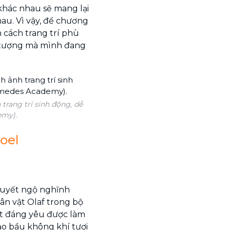
 khác nhau sẽ mang lại
au. Vì vậy, để chương
 cách trang trí phù
i tượng mà mình đang
 trang trí sinh động, dễ
emy).
Noel
tuyết ngộ nghĩnh
 vật Olaf trong bộ
ết đáng yêu được làm
ạo bầu không khí tươi