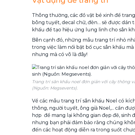
Vật dụng để trang trí
Thông thường, các đồ vật bé xinh để trang 
bông tuyết, decal chữ, đèn… sẽ được dán 
khấu để tạo hiệu ứng lung linh cho sân kh
Bên cạnh đó, những mẫu trang trí nhỏ nh
trong việc làm nổi bật bố cục sân khấu mà 
nhưng mà có võ là đây!
Trang trí sân khấu noel đơn giản với cây thông 
(Nguồn: Megsevents).
Về các mẫu trang trí sân khấu Noel có kích
thông, người tuyết, ông già Noel,... cần được
hợp để mang lại không gian đẹp đẽ, sinh 
nhưng bạn phải đảm bảo rằng chúng khô
đến các hoạt động diễn ra trong suốt chươ