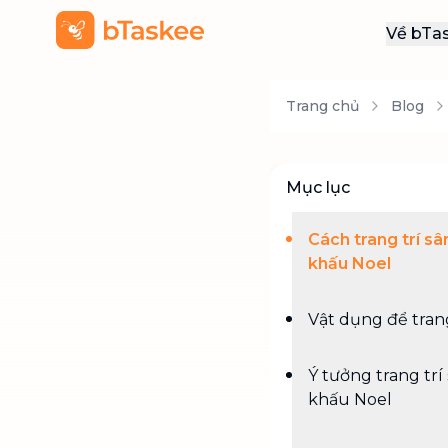
Về bTa
Giới
Trang chủ
Blog
Thôn
Khu
Tuy
Mục lục
Liên
Cách trang trí sâ
khấu Noel
Vật dụng để trang
Ý tưởng trang trí
khấu Noel