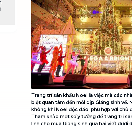
n
Chuyển nhà trọn gói, không lo dọn
í
dẹp nơi đi nơi đến
Vệ sinh công nghiệp
NEW
Vệ sinh chuyên nghiệp cho văn
phòng, nhà xưởng, công trình lớn
Trang trí sân khấu Noel là việc mà các nh
biệt quan tâm đến mỗi dịp Giáng sinh về.
không khí Noel độc đáo, phù hợp với chủ 
Tham khảo một số ý tưởng để trang trí sâ
linh cho mùa Giáng sinh qua bài viết dưới 