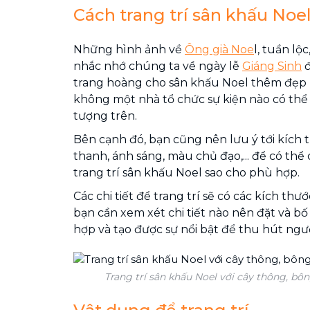
Cách trang trí sân khấu Noe
Những hình ảnh về
Ông già Noe
l, tuần lộc
nhắc nhớ chúng ta về ngày lễ
Giáng Sinh
đ
trang hoàng cho sân khấu Noel thêm đẹp 
không một nhà tổ chức sự kiện nào có thể
tượng trên.
Bên cạnh đó, bạn cũng nên lưu ý tới kích 
thanh, ánh sáng, màu chủ đạo,... để có thể 
trang trí sân khấu Noel sao cho phù hợp.
Các chi tiết để trang trí sẽ có các kích thướ
bạn cần xem xét chi tiết nào nên đặt và bố 
hợp và tạo được sự nổi bật để thu hút ngư
Trang trí sân khấu Noel với cây thông, bôn