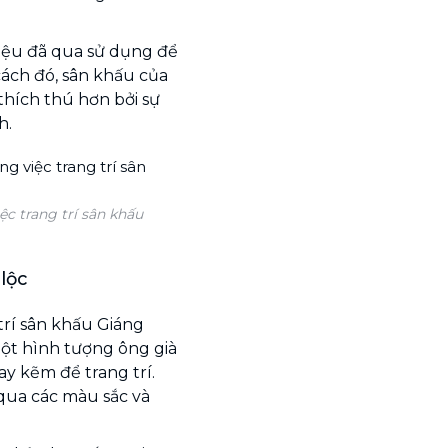
liệu đã qua sử dụng để
ách đó, sân khấu của
thích thú hơn bởi sự
h.
ệc trang trí sân khấu
lộc
trí sân khấu Giáng
một hình tượng ông già
y kẽm để trang trí.
qua các màu sắc và