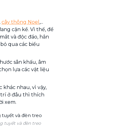
l
,
cây thông Noel
,...
ang cận kề. Vì thế, để
mắt và độc đáo, hẳn
 bỏ qua các biểu
thước sân khấu, âm
chọn lựa các vật liệu
c khác nhau, vì vậy,
trí ở đâu thì thích
ời xem.
g tuyết và đèn treo