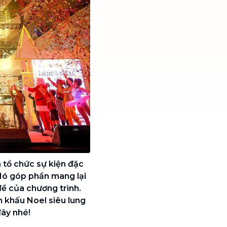
à tổ chức sự kiện đặc
 Nó góp phần mang lại
đề của chương trình.
n khấu Noel siêu lung
đây nhé!