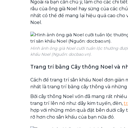
Ngoài ra bạn cần chú ý, làm cho các chi tiế
râu của ông già Noel hay sừng của các chú
nhất có thể để mang lại hiệu quả cao cho v
Noel.
Hình ảnh ông già Noel cưỡi tuần lộc thường được
khấu Noel (Nguồn: docbao.vn).
Trang trí bằng Cây thông Noel và 
Cách để trang trí sân khấu Noel đơn giản
nhất là trang trí bằng cây thông và nhữn
Bởi cây thông Noel vốn đã mang rất nhiều 
trang trí lên nó như: dây kim tuyến, đèn,
t
hợp với những món quà đặt bên dưới cây th
rỡ hơn cho sân khấu của bạn nữa đó.