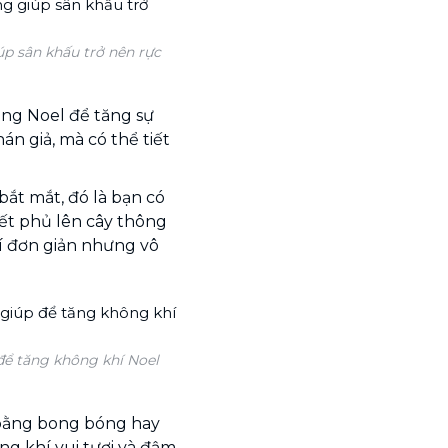
úp sân khấu trở nên rực
ông Noel để tăng sự
án giả, mà có thể tiết
bắt mắt, đó là bạn có
yết phủ lên cây thông
í đơn giản nhưng vô
để tăng không khí Noel
u bằng bong bóng hay
g khí vui tươi và đậm