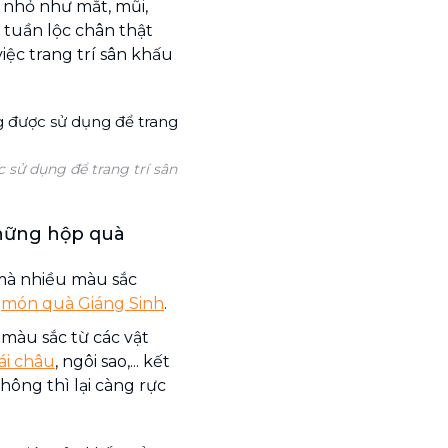
t nhỏ như mắt, mũi,
 tuần lộc chân thật
iệc trang trí sân khấu
 sử dụng để trang trí sân
những hộp quà
 mà nhiều màu sắc
g
món quà Giáng Sinh
.
màu sắc từ các vật
rái châu
, ngôi sao,... kết
ông thì lại càng rực