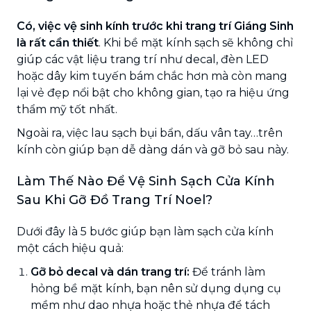
Có, việc vệ sinh kính trước khi trang trí Giáng Sinh
là rất cần thiết
. Khi bề mặt kính sạch sẽ không chỉ
giúp các vật liệu trang trí như decal, đèn LED
hoặc dây kim tuyến bám chắc hơn mà còn mang
lại vẻ đẹp nổi bật cho không gian, tạo ra hiệu ứng
thẩm mỹ tốt nhất.
Ngoài ra, việc lau sạch bụi bẩn, dấu vân tay…trên
kính còn giúp bạn dễ dàng dán và gỡ bỏ sau này.
Làm Thế Nào Để Vệ Sinh Sạch Cửa Kính
Sau Khi Gỡ Đồ Trang Trí Noel?
Dưới đây là 5 bước giúp bạn làm sạch cửa kính
một cách hiệu quả:
Gỡ bỏ decal và dán trang trí:
Để tránh làm
hỏng bề mặt kính, bạn nên sử dụng dụng cụ
mềm như dao nhựa hoặc thẻ nhựa để tách