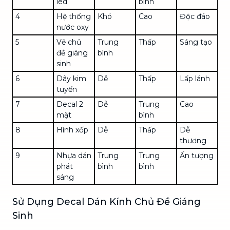
led
bình
4
Hệ thống
Khó
Cao
Độc đáo
nước oxy
5
Vẽ chủ
Trung
Thấp
Sáng tạo
đề giáng
bình
sinh
6
Dây kim
Dễ
Thấp
Lấp lánh
tuyến
7
Decal 2
Dễ
Trung
Cao
mặt
bình
8
Hình xốp
Dễ
Thấp
Dễ
thương
9
Nhựa dán
Trung
Trung
Ấn tượng
phát
bình
bình
sáng
Sử Dụng Decal Dán Kính Chủ Đề Giáng
Sinh