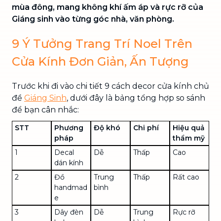
mùa đông, mang không khí ấm áp và rực rỡ của
Giáng sinh vào từng góc nhà, văn phòng.
9 Ý Tưởng Trang Trí Noel Trên
Cửa Kính Đơn Giản, Ấn Tượng
Trước khi đi vào chi tiết 9 cách decor cửa kính chủ
đề
Giáng Sinh
, dưới đây là bảng tổng hợp so sánh
để bạn cân nhắc:
STT
Phương
Độ khó
Chi phí
Hiệu quả
pháp
thẩm mỹ
1
Decal
Dễ
Thấp
Cao
dán kính
2
Đồ
Trung
Thấp
Rất cao
handmad
bình
e
3
Dây đèn
Dễ
Trung
Rực rỡ