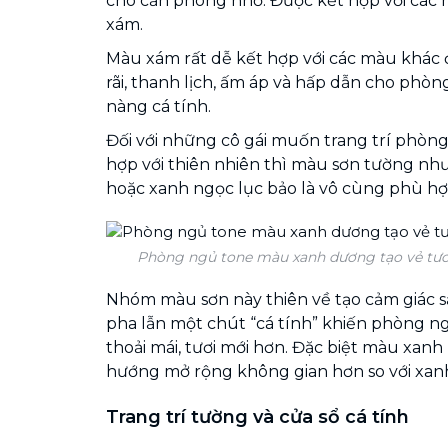
cho căn phòng nhỏ. Được kết hợp với các
xám.
Màu xám rất dễ kết hợp với các màu khác 
rãi, thanh lịch, ấm áp và hấp dẫn cho phò
nàng cá tính.
Đối với những cô gái muốn trang trí phòn
hợp với thiên nhiên thì màu sơn tường n
hoặc xanh ngọc lục bảo là vô cùng phù hợ
Phòng ngủ tone màu xanh dương tạo vẻ tươ
Nhóm màu sơn này thiên về tạo cảm giác sả
pha lẫn một chút “cá tính” khiến phòng n
thoải mái, tươi mới hơn. Đặc biệt màu xan
hướng mở rộng không gian hơn so với xanh
Trang trí tường và cửa sổ cá tính