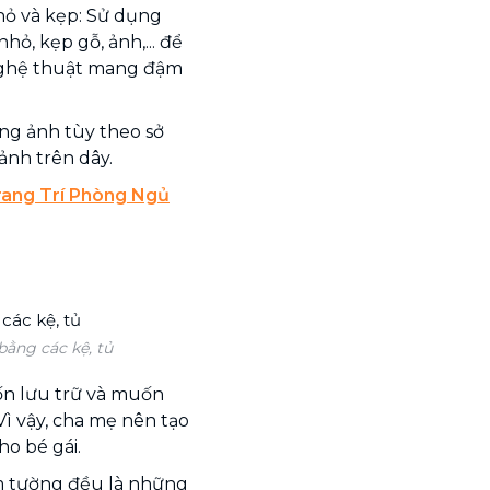
ỏ và kẹp: Sử dụng
ỏ, kẹp gỗ, ảnh,... để
 nghệ thuật mang đậm
ung ảnh tùy theo sở
ảnh trên dây.
rang Trí Phòng Ngủ
ằng các kệ, tủ
ốn lưu trữ và muốn
ì vậy, cha mẹ nên tạo
ho bé gái.
âm tường đều là những