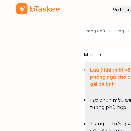
Về bTa
Giới
Trang chủ
Blog
Thôn
Khu
Tuy
Mục lục
Liên
Lưu ý khi thiết kế
phòng ngủ cho 
gái cá tính
Lựa chọn màu sơ
tường phù hợp
Trang trí tường v
cửa sổ cá tính