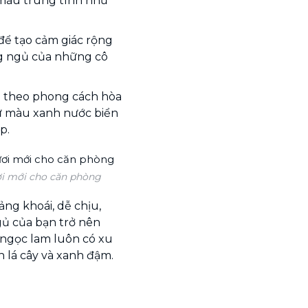
 màu trung tính như
để tạo cảm giác rộng
ng ngủ của những cô
g theo phong cách hòa
hư màu xanh nước biển
p.
i mới cho căn phòng
ng khoái, dễ chịu,
gủ của bạn trở nên
h ngọc lam luôn có xu
 lá cây và xanh đậm.