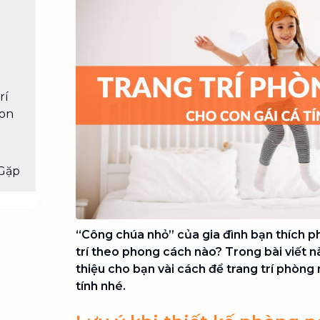
Chuyển nhà trọn gói, không lo dọn
dẹp nơi đi nơi đến
Vệ sinh công nghiệp
NEW
Vệ sinh chuyên nghiệp cho văn
phòng, nhà xưởng, công trình lớn
rí
con
Gặp
“Công chúa nhỏ” của gia đình bạn thích 
trí theo phong cách nào? Trong bài viết n
thiệu cho bạn vài cách để trang trí phòng
tính nhé.