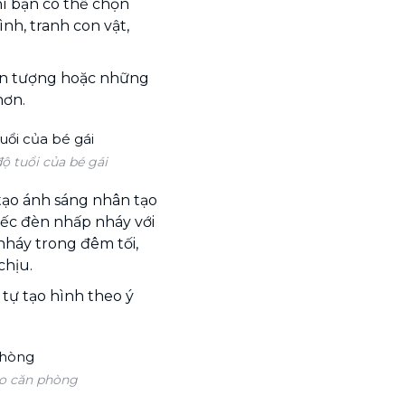
hì bạn có thể chọn
nh, tranh con vật,
hần tượng hoặc những
hơn.
ộ tuổi của bé gái
tạo ánh sáng nhân tạo
ếc đèn nhấp nháy với
háy trong đêm tối,
chịu.
tự tạo hình theo ý
o căn phòng