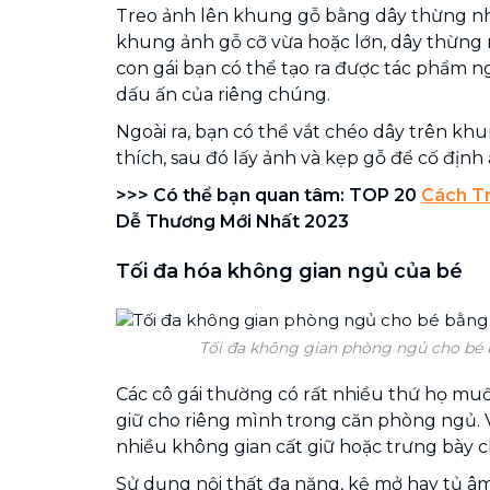
Treo ảnh lên khung gỗ bằng dây thừng nh
khung ảnh gỗ cỡ vừa hoặc lớn, dây thừng nh
con gái bạn có thể tạo ra được tác phẩm
dấu ấn của riêng chúng.
Ngoài ra, bạn có thể vắt chéo dây trên kh
thích, sau đó lấy ảnh và kẹp gỗ để cố định 
>>> Có thể bạn quan tâm: TOP 20
Cách T
Dễ Thương Mới Nhất 2023
Tối đa hóa không gian ngủ của bé
Tối đa không gian phòng ngủ cho bé b
Các cô gái thường có rất nhiều thứ họ mu
giữ cho riêng mình trong căn phòng ngủ. V
nhiều không gian cất giữ hoặc trưng bày c
Sử dụng nội thất đa năng, kệ mở hay tủ 