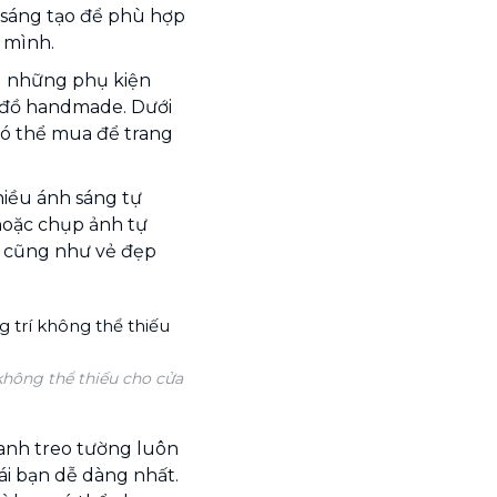
c sáng tạo để phù hợp
 mình.
g những phụ kiện
y đồ handmade. Dưới
có thể mua để trang
iều ánh sáng tự
hoặc chụp ảnh tự
i cũng như vẻ đẹp
không thể thiếu cho cửa
ranh treo tường luôn
gái bạn dễ dàng nhất.