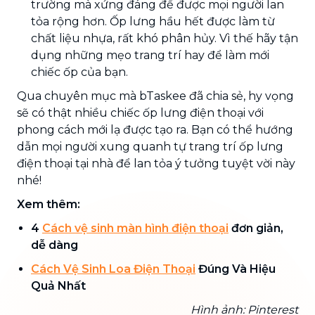
trường mà xứng đáng để được mọi người lan
tỏa rộng hơn. Ốp lưng hầu hết được làm từ
chất liệu nhựa, rất khó phân hủy. Vì thế hãy tận
dụng những mẹo trang trí hay để làm mới
chiếc ốp của bạn.
Qua chuyên mục mà bTaskee đã chia sẻ, hy vọng
sẽ có thật nhiều chiếc ốp lưng điện thoại với
phong cách mới lạ được tạo ra. Bạn có thể hướng
dẫn mọi người xung quanh tự trang trí ốp lưng
điện thoại tại nhà để lan tỏa ý tưởng tuyệt vời này
nhé!
Xem thêm:
4
Cách vệ sinh màn hình điện thoại
đơn giản,
dễ dàng
Cách Vệ Sinh Loa Điện Thoại
Đúng Và Hiệu
Quả Nhất
Hình ảnh: Pinterest