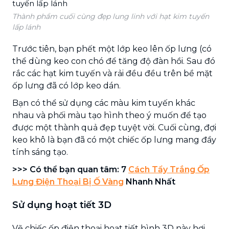
Thành phẩm cuối cùng đẹp lung linh với hạt kim tuyến
lấp lánh
Trước tiên, bạn phết một lớp keo lên ốp lưng (có
thể dùng keo con chó để tăng độ đàn hồi. Sau đó
rắc các hạt kim tuyến và rải đều đều trên bề mặt
ốp lưng đã có lớp keo dán.
Bạn có thể sử dụng các màu kim tuyến khác
nhau và phối màu tạo hình theo ý muốn để tạo
được một thành quả đẹp tuyệt vời. Cuối cùng, đợi
keo khô là bạn đã có một chiếc ốp lưng mang đầy
tính sáng tạo.
>>> Có thể bạn quan tâm: 7
Cách Tẩy Trắng Ốp
Lưng Điện Thoại Bị Ố Vàng
Nhanh Nhất
Sử dụng hoạt tiết 3D
Vẽ chiếc ốp điện thoại hoạt tiết hình 3D này hơi