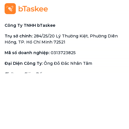
Công Ty TNHH bTaskee
Trụ sở chính
:
284/25/20 Lý Thường Kiệt, Phường Diên
Hồng, TP. Hồ Chí Minh 72521
Mã số doanh nghiệp
:
0313723825
Đại Diện Công Ty
:
Ông Đỗ Đắc Nhân Tâm
Chức vụ
:
Giám Đốc
Hotline
:
1900 636 736
Hỗ trợ khách hàng
:
support@btaskee.com
Hỗ trợ doanh nghiệp
:
btaskee4biz.vn@btaskee.com
Việt Nam
Hỗ trợ
Liên hệ
Khiếu nại