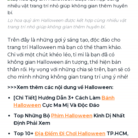
Lọ hoa quỷ ám Halloween được kết hợp cùng nhiều vật
trang trí nhỏ giúp không gian thêm huyền bí.
Trên đây là những gợi ý sáng tạo, độc đáo cho
trang trí Halloween mà bạn có thể tham khảo.
Chỉ với một chút khéo léo, tỉ mỉ là bạn đã có
không gian Halloween ấn tượng, thể hiện bản
thân rồi. Hy vọng với những chia sẻ trên, bạn sẽ có
cho mình những không gian trang trí ưng ý nhé!
>>>Xem thêm các nội dung về Halloween:
[Chi Tiết] Hướng Dẫn 3+ Cách Làm
Bánh
Halloween
Cực Ma Mị Và Độc Đáo
Top Những Bộ
Phim Halloween
Kinh Dị Nhất
Định Phải Xem
Top 10+
Địa Điểm Đi Chơi Halloween
TP.HCM,