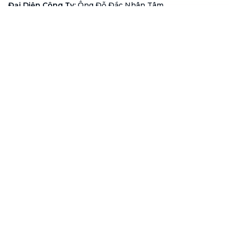
Đại Diện Công Ty
:
Ông Đỗ Đắc Nhân Tâm
Chức vụ
:
Giám Đốc
Hotline
:
1900 636 736
Hỗ trợ khách hàng
:
support@btaskee.com
Hỗ trợ doanh nghiệp
:
btaskee4biz.vn@btaskee.com
Việt Nam
Hỗ trợ
Liên hệ
Khiếu nại
Công ty
Về bTaskee
Liên hệ
Tuyển dụng
Câu chuyện người giúp