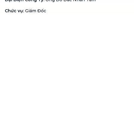
Chức vụ
:
Giám Đốc
Hotline
:
1900 636 736
Hỗ trợ khách hàng
:
support@btaskee.com
Hỗ trợ doanh nghiệp
:
btaskee4biz.vn@btaskee.com
Việt Nam
Hỗ trợ
Liên hệ
Khiếu nại
Công ty
Về bTaskee
Liên hệ
Tuyển dụng
Câu chuyện người giúp