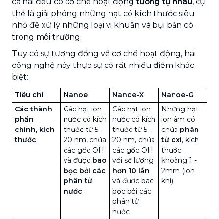
cả hai đều có cơ chế hoạt động
tương tự nhau
, cụ
thể là giải phóng những hạt có kích thước siêu
nhỏ để xử lý những loại vi khuẩn và bụi bẩn có
trong môi trường.
Tuy có sự tương đồng về cơ chế hoạt động, hai
công nghệ này thực sự có rất nhiều điểm khác
biệt:
Tiêu chí
Nanoe
Nanoe-X
Nanoe-G
Các thành
Các hạt ion
Các hạt ion
Những hạt
phần
nước có kích
nước có kích
ion âm có
chính, kích
thước từ 5 -
thước từ 5 -
chứa
phân
thước
20 nm, chứa
20 nm, chứa
tử oxi
, kích
các gốc OH
các gốc OH
thước
và được
bao
với số lượng
khoảng 1 -
bọc bởi các
hơn 10 lần
2mm (ion
phân tử
và được bao
khí)
nước
bọc bởi các
phân tử
nước