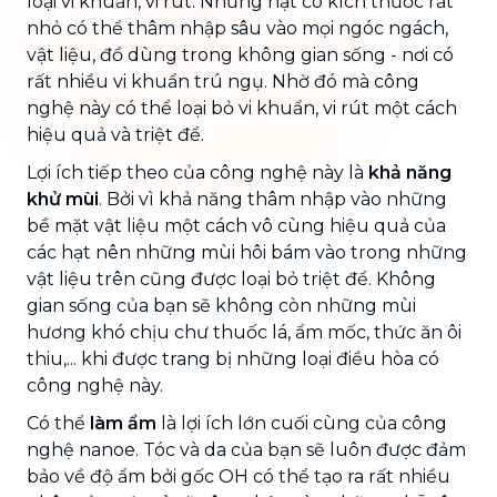
loại vi khuẩn, vi rút. Những hạt có kích thước rất
nhỏ có thể thâm nhập sâu vào mọi ngóc ngách,
vật liệu, đồ dùng trong không gian sống - nơi có
rất nhiều vi khuẩn trú ngụ. Nhờ đó mà công
nghệ này có thể loại bỏ vi khuẩn, vi rút một cách
hiệu quả và triệt để.
Lợi ích tiếp theo của công nghệ này là
khả năng
khử mùi
. Bởi vì khả năng thâm nhập vào những
bề mặt vật liệu một cách vô cùng hiệu quả của
các hạt nên những mùi hôi bám vào trong những
vật liệu trên cũng được loại bỏ triệt để. Không
gian sống của bạn sẽ không còn những mùi
hương khó chịu chư thuốc lá, ẩm mốc, thức ăn ôi
thiu,... khi được trang bị những loại điều hòa có
công nghệ này.
Có thể
làm ẩm
là lợi ích lớn cuối cùng của công
nghệ nanoe. Tóc và da của bạn sẽ luôn được đảm
bảo về độ ẩm bởi gốc OH có thể tạo ra rất nhiều