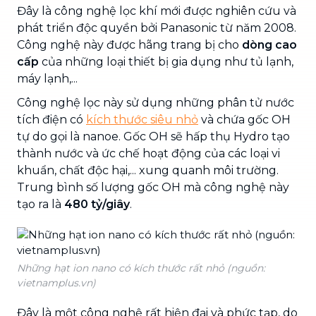
Đây là công nghệ lọc khí mới được nghiên cứu và
phát triển độc quyền bởi Panasonic từ năm 2008.
Công nghệ này được hãng trang bị cho
dòng cao
cấp
của những loại thiết bị gia dụng như tủ lạnh,
máy lạnh,...
Công nghệ lọc này sử dụng những phân tử nước
tích điện có
kích thước siêu nhỏ
và chứa gốc OH
tự do gọi là nanoe. Gốc OH sẽ hấp thụ Hydro tạo
thành nước và ức chế hoạt động của các loại vi
khuẩn, chất độc hại,... xung quanh môi trường.
Trung bình số lượng gốc OH mà công nghệ này
tạo ra là
480 tỷ/giây
.
Những hạt ion nano có kích thước rất nhỏ (nguồn:
vietnamplus.vn)
Đây là một công nghệ rất hiện đại và phức tạp, do