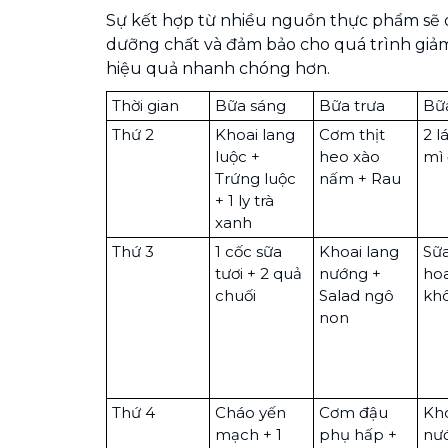
Sự kết hợp từ nhiều nguồn thực phẩm sẽ
dưỡng chất và đảm bảo cho quá trình giả
hiệu quả nhanh chóng hơn.
Thời gian
Bữa sáng
Bữa trưa
Bữ
Thứ 2
Khoai lang
Cơm thịt
2 l
luộc +
heo xào
mì
Trứng luộc
nấm + Rau
+ 1 ly trà
xanh
Thứ 3
1 cốc sữa
Khoai lang
Sữ
tươi + 2 quả
nướng +
hoa
chuối
Salad ngô
kh
non
Thứ 4
Cháo yến
Cơm đậu
Kho
mạch + 1
phụ hấp +
nư