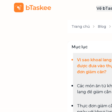
Về bTa
Giới
Trang chủ
Blog
Thôn
Khu
Tuy
Mục lục
Liên
Vì sao khoai lang
được đưa vào th
đơn giảm cân?
Các món ăn từ kh
lang để giảm cân
Thực đơn giảm c
ngày với khoai la