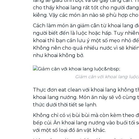
lang sẽ giàu tinh bột và dễ gây tăng cân. T
cho thấy khoai lang rất tốt cho người đang
kiêng. Vậy các món ăn nào sẽ phù hợp cho
Cách làm món ăn giảm cân từ khoai lang đ
người biết đến là luộc hoặc hấp. Tuy nhiên
khoai thì bạn cần lưu ý một số mẹo nhỏ để
Không nên cho quá nhiều nước vì sẽ khiến
như khoai không bở.
Giảm cân với khoai lang luộc
Thực đơn eat clean với khoai lang không 
khoai lang nướng. Món ăn này sẽ vô cùng
thức dưới thời tiết se lạnh.
Không chỉ có vị bùi bùi mà còn kèm theo 
bếp củi. Ăn khoai lang nướng vào buổi tối s
với một số loại đồ ăn vặt khác.