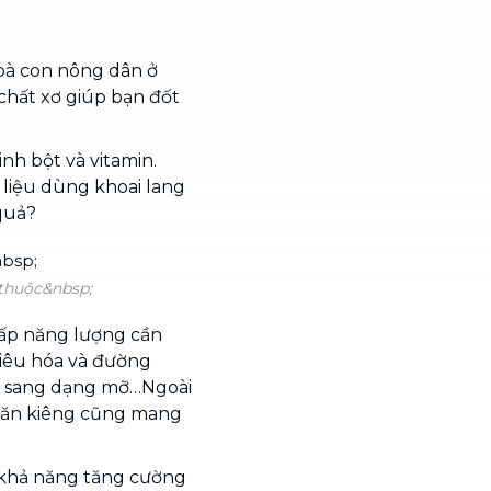
 bà con nông dân ở
chất xơ giúp bạn đốt
nh bột và vitamin.
 liệu dùng khoai lang
quả?
 thuộc&nbsp;
cấp năng lượng cần
 tiêu hóa và đường
tụ sang dạng mỡ…Ngoài
h ăn kiêng cũng mang
 khả năng tăng cường