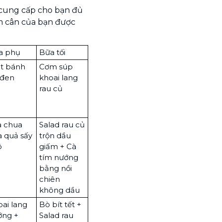
 cung cấp cho bạn đủ
m cân của bạn được
a phụ
Bữa tối
át bánh
Cơm súp
 đen
khoai lang
rau củ
a chua
Salad rau củ
 quả sấy
trộn dầu
ô
giấm + Cà
tím nướng
bằng nồi
chiên
không dầu
ai lang
Bò bít tết +
ớng +
Salad rau