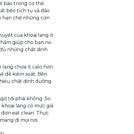
ế bào trong cơ thể.
t béo tích tụ và đào
ao hạn chế những cơn
uyết của khoai lang ở
 phẩm giúp cho bạn no
 đủ những chất dinh
i lang chứa ít calo hơn
sẽ dễ kiểm soát. Bên
nhiều chất dinh dưỡng
gờ tới phải không. So
ì khoai lang có mức giá
 đơn eat clean. Thực
mang đi mọi nơi.