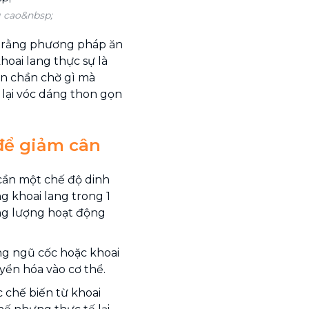
g cao&nbsp;
y rằng phương pháp ăn
hoai lang thực sự là
òn chần chờ gì mà
 lại vóc dáng thon gọn
để giảm cân
 cần một chế độ dinh
 khoai lang trong 1
ng lượng hoạt động
ng ngũ cốc hoặc khoai
yển hóa vào cơ thể.
 chế biến từ khoai