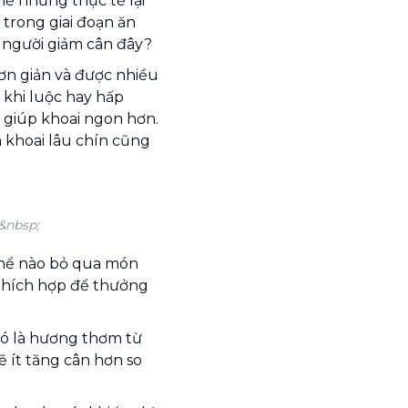
hế nhưng thực tế lại
 trong giai đoạn ăn
 người giảm cân đây?
ơn giản và được nhiều
 khi luộc hay hấp
 giúp khoai ngon hơn.
 khoai lâu chín cũng
&nbsp;
thể nào bỏ qua món
 thích hợp để thưởng
đó là hương thơm từ
ẽ ít tăng cân hơn so