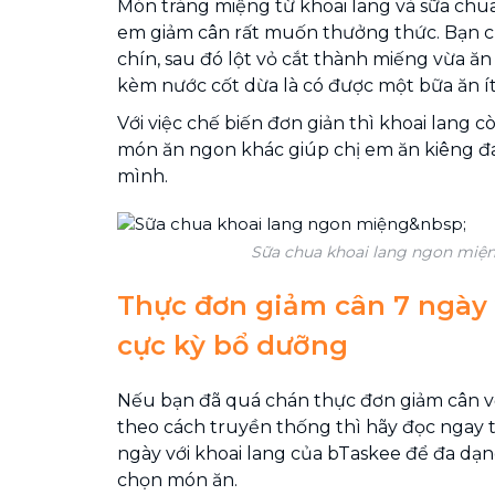
Món tráng miệng từ khoai lang và sữa chu
em giảm cân rất muốn thưởng thức. Bạn ch
chín, sau đó lột vỏ cắt thành miếng vừa ă
kèm nước cốt dừa là có được một bữa ăn ít 
Với việc chế biến đơn giản thì khoai lang c
món ăn ngon khác giúp chị em ăn kiêng đ
mình.
Sữa chua khoai lang ngon miệ
Thực đơn giảm cân 7 ngày 
cực kỳ bổ dưỡng
Nếu bạn đã quá chán thực đơn giảm cân vớ
theo cách truyền thống thì hãy đọc ngay 
ngày với khoai lang của bTaskee để đa dạn
chọn món ăn.