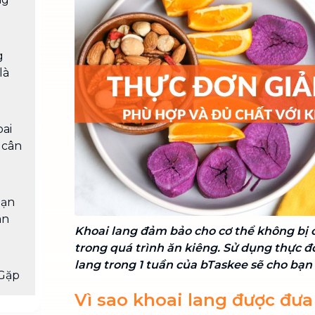
Chuyển nhà trọn gói, không lo dọn
dẹp nơi đi nơi đến
Vệ sinh công nghiệp
NEW
g
Vệ sinh chuyên nghiệp cho văn
là
phòng, nhà xưởng, công trình lớn
oai
 cân
bạn
ân
Khoai lang đảm bảo cho cơ thể không bị c
trong quá trình ăn kiêng. Sử dụng thực đ
lang trong 1 tuần của bTaskee sẽ cho bạn 
Gặp
Vì sao khoai lang được đưa