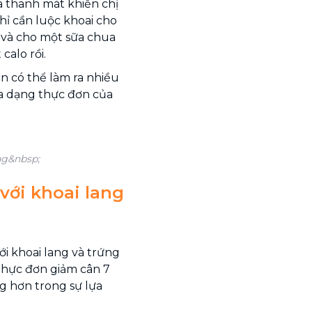
a thanh mát khiến chị
ỉ cần luộc khoai cho
n và cho một sữa chua
calo rồi.
òn có thể làm ra nhiều
a dạng thực đơn của
ng&nbsp;
với khoai lang
i khoai lang và trứng
thực đơn giảm cân 7
g hơn trong sự lựa