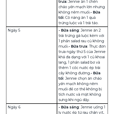
trưa:
Jennie ăn 1 chén
cháo yến mạch lớn nhưng
không nêm muối.
- Bữa
tối:
Cô nàng ăn 1 quả
trứng luộc và 1 trái táo.
Ngày 5
-
Bữa sáng
: Jennie ăn 2
trái trứng gà luộc kèm với
1 phần salad rau củ không
muối.
-
Bữa trưa
: Thực đơn
trưa ngày thứ 5 của Jennie
khá đa dạng với 1 củ
khoai
lang
, 1 phần salad bơ và
thêm 1 cốc nước ép trái
cây không đường.
-
Bữa
tối
: Jennie chọn ăn cháo
yến mạch không nêm
muối để cơ thể không bị
tích nước và mặt không
sưng khi ngủ dậy.
Ngày 6
-
Bữa sáng
: Jennie uống 1
ly nước ép từ rau chân vịt,