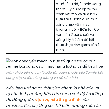
muối. Sau đó, Jennie uống
thêm 1 ly nước ép từ rau
chân vịt, táo và dưa leo.
-
Bữa trưa
: Jennie ăn trưa
bằng cháo yến mạch
không muối.
-
Bữa tối
: Cô
nàng ăn 2 trái chuối và
uống 1 ly trà ấm để kết
thúc thực đơn giảm cân 1
tuần.
Món cháo yến mạch là bữa tối quen thuộc của Jennie bởi
cung cấp nhiều năng lượng và dễ tiêu hóa
Nếu bạn không có thời gian chăm lo nhà cửa và
tự chuẩn bị những bữa cơm theo chế độ ăn kiêng
thì đừng quên
dịch vụ nấu ăn gia đình
của
bTaskee. Các chị Ong sẽ chế biến những món ăn