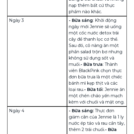
nạp thêm bất cứ thực
phẩm nào khác.
Ngày 3
-
Bữa sáng
: Khởi động
ngày mới Jennie sẽ uống
một cốc nước detox trái
cây để thanh lọc cơ thể.
Sau đó, cô nàng ăn một
phần salad trộn
bơ
nhưng
không sử dụng sốt và
muối.
-
Bữa trưa
: Thành
viên BlackPink chọn thực
đơn bữa trưa là một chiếc
bánh mì kẹp thịt và các
loại rau.
-
Bữa tối
: Jennie ăn
một chén cháo yến mạch
kèm với chuối và mật ong.
Ngày 4
- Bữa sáng:
Thực đơn
giảm cân
của Jennie là 1 ly
nước ép táo và
rau cần tây
,
thêm 2 trái chuối.
- Bữa