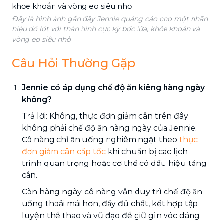
Đây là hình ảnh gần đây Jennie quảng cáo cho một nhãn
hiệu đồ lót với thân hình cực kỳ bốc lửa, khỏe khoắn và
vòng eo siêu nhỏ
Câu Hỏi Thường Gặp
Jennie có áp dụng chế độ ăn kiêng hàng ngày
không?
Trả lời: Không, thực đơn giảm cân trên đây
không phải chế độ ăn hàng ngày của Jennie.
Cô nàng chỉ ăn uống nghiêm ngặt theo
thực
đơn giảm cân cấp tốc
khi chuẩn bị các lịch
trình quan trọng hoặc cơ thể có dấu hiệu tăng
cân.
Còn hàng ngày, cô nàng vẫn duy trì chế độ ăn
uống thoải mái hơn, đầy đủ chất, kết hợp tập
luyện thể thao và vũ đạo để giữ gìn vóc dáng