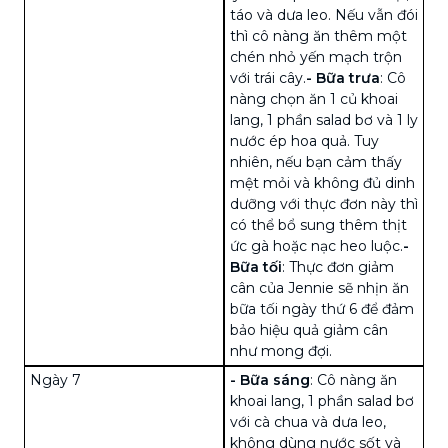
táo và dưa leo. Nếu vẫn đói
thì cô nàng ăn thêm một
chén nhỏ
yến mạch
trộn
với trái cây.
-
Bữa trưa
: Cô
nàng chọn ăn 1 củ khoai
lang, 1 phần salad bơ và 1 ly
nước ép hoa quả. Tuy
nhiên, nếu bạn cảm thấy
mệt mỏi và không đủ dinh
dưỡng với thực đơn này thì
có thể bổ sung thêm thịt
ức gà hoặc nạc heo luộc.
-
Bữa tối
: Thực đơn giảm
cân của Jennie sẽ nhịn ăn
bữa tối ngày thứ 6 để đảm
bảo hiệu quả giảm cân
như mong đợi.
Ngày 7
-
Bữa sáng
: Cô nàng ăn
khoai lang, 1 phần salad bơ
với
cà chua
và dưa leo,
không dùng nước sốt và