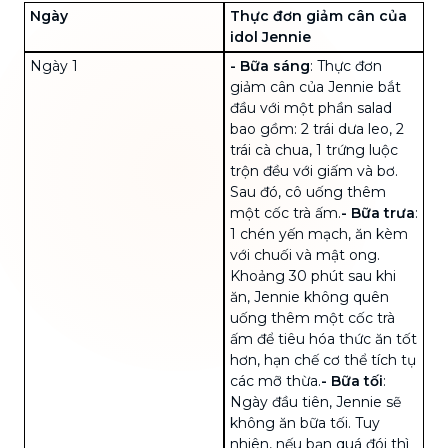
Ngày
Thực đơn giảm cân của
idol Jennie
Ngày 1
- Bữa sáng
: Thực đơn
giảm cân của Jennie bắt
đầu với một phần salad
bao gồm: 2 trái dưa leo, 2
trái cà chua, 1 trứng luộc
trộn đều với giấm và bơ.
Sau đó, cô uống thêm
một cốc trà ấm.
-
Bữa trưa
:
1 chén yến mạch, ăn kèm
với
chuối
và mật ong.
Khoảng 30 phút sau khi
ăn, Jennie không quên
uống thêm một cốc trà
ấm để tiêu hóa thức ăn tốt
hơn, hạn chế cơ thể tích tụ
các mỡ thừa.
-
Bữa tối
:
Ngày đầu tiên, Jennie sẽ
không ăn bữa tối. Tuy
nhiên, nếu bạn quá đói thì