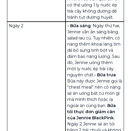
có thể uống 1 ly nước ép
trái cây không đường để
tránh tụt đường huyết.
Ngày 2
-
Bữa sáng
: Ngày thứ hai,
Jennie vẫn ăn sáng bằng
salad rau củ. Tuy nhiên, cô
nàng thêm khoai lang tím
để bổ sung tinh bột và
đảm bảo năng lượng. Sau
đó, Jennie uống thêm
một ly nước ép trái cây
nguyên chất.
-
Bữa trưa
:
Bữa này được Jennie gọi là
“cheat meal” nên cô nàng
sẽ ăn uống bất cứ món gì
mà mình thích hoặc ra
ngoài ăn cùng bạn.
Bữa
tối thực đơn giảm cân
của Jennie BlackPink
:
Ngày 2 Jennie sẽ ăn tối
bằng 2 trái chuối và không