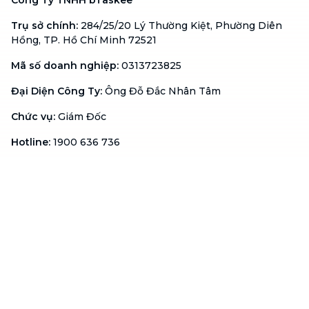
Công Ty TNHH bTaskee
Trụ sở chính
:
284/25/20 Lý Thường Kiệt, Phường Diên
Hồng, TP. Hồ Chí Minh 72521
Mã số doanh nghiệp
:
0313723825
Đại Diện Công Ty
:
Ông Đỗ Đắc Nhân Tâm
Chức vụ
:
Giám Đốc
Hotline
:
1900 636 736
Hỗ trợ khách hàng
:
support@btaskee.com
Hỗ trợ doanh nghiệp
:
btaskee4biz.vn@btaskee.com
Việt Nam
Hỗ trợ
Liên hệ
Khiếu nại