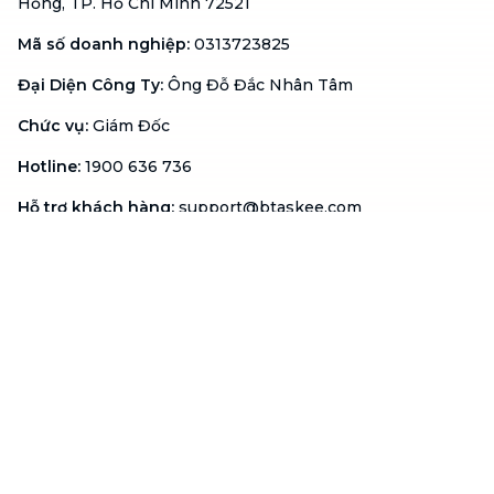
Hồng, TP. Hồ Chí Minh 72521
Mã số doanh nghiệp
:
0313723825
Đại Diện Công Ty
:
Ông Đỗ Đắc Nhân Tâm
Chức vụ
:
Giám Đốc
Hotline
:
1900 636 736
Hỗ trợ khách hàng
:
support@btaskee.com
Hỗ trợ doanh nghiệp
:
btaskee4biz.vn@btaskee.com
Việt Nam
Hỗ trợ
Liên hệ
Khiếu nại
Công ty