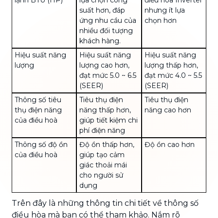
suất hơn, đáp
nhưng ít lựa
ứng nhu cầu của
chọn hơn
nhiều đối tượng
khách hàng.
Hiệu suất năng
Hiệu suất năng
Hiệu suất năng
lượng
lượng cao hơn,
lượng thấp hơn,
đạt mức 5.0 ~ 6.5
đạt mức 4.0 ~ 5.5
(SEER)
(SEER)
Thông số tiêu
Tiêu thụ điện
Tiêu thụ điện
thụ điện năng
năng thấp hơn,
năng cao hơn
của điều hoà
giúp tiết kiệm chi
phí điện năng
Thông số độ ồn
Độ ồn thấp hơn,
Độ ồn cao hơn
của điều hoà
giúp tạo cảm
giác thoải mái
cho người sử
dụng
Trên đây là những thông tin chi tiết về thông số
điều hòa mà bạn có thể tham khảo. Nắm rõ