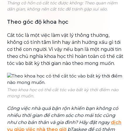
Tháng cô hồn có cắt tóc được không: Theo quan niệm
dân gian, không nên cắt tóc để tránh gặp xui xẻo.
Theo góc độ khoa học
Cắt tóc là một việc làm vật lý thông thường,
không có tính tâm linh hay ảnh hưởng xấu gì tới
cơ thể con người. Vì vậy nếu bạn là một người tin
theo chủ nghĩa khoa học thì hoàn toàn có thể cắt
tóc vào bất kỳ thời gian nào theo mong muốn.
Theo khoa học có thể cắt tóc vào bất kỳ thời điểm nào
mong muốn.
Công việc nhà quá bận rộn khiến bạn không có
nhiều thời gian để chăm sóc cho mái tóc cũng
như cho bản thân và gia đình? Hãy đặt ngay
dịch
vụ giúp việc nhà theo giờ
bTaskee để có thêm