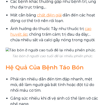
Các bệnh khác thường gặp như bệnh trĩ, ung
thư đại trực tràng,...
Mất cân bằng
chất điện giải
dẫn đến các hoạt
động cơ thể trở nên rối loạn.
Ảnh hưởng do thuốc Tây như thuốc trị
cao
huyết áp
; chống trầm cảm; trị đau dạ dày;...
chứa nhiều sắt và calci gây nóng trong người.
Táo bón ở người cao tuổi để lại nhiều phiền phức.
Hệ Quả Của Bệnh Táo Bón
Phải rặn nhiều dẫn đến tim đập nhanh, mệt
mỏi, dễ làm người già bất tỉnh hoặc đột tử do
nhồi máu cơ tim.
Gắng sức nhiều khi đi vệ sinh có thể làm vỡ các
phế nang.