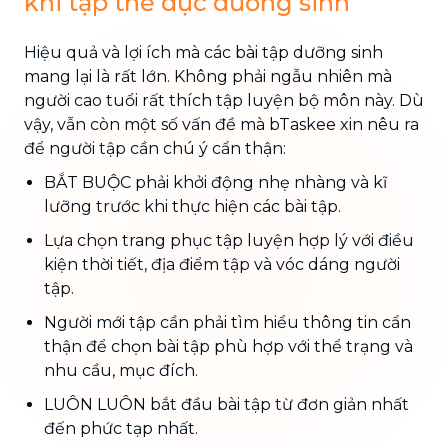
khi tập thể dục dưỡng sinh
Hiệu quả và lợi ích mà các bài tập dưỡng sinh
mang lại là rất lớn. Không phải ngẫu nhiên mà
người cao tuổi rất thích tập luyện bộ môn này. Dù
vậy, vẫn còn một số vấn đề mà bTaskee xin nêu ra
để người tập cần chú ý cẩn thận:
BẮT BUỘC phải khởi động nhẹ nhàng và kĩ
lưỡng trước khi thực hiện các bài tập.
Lựa chọn trang phục tập luyện hợp lý với điều
kiện thời tiết, địa điểm tập và vóc dáng người
tập.
Người mới tập cần phải tìm hiểu thông tin cẩn
thận để chọn bài tập phù hợp với thể trạng và
nhu cầu, mục đích.
LUÔN LUÔN bắt đầu bài tập từ đơn giản nhất
đến phức tạp nhất.