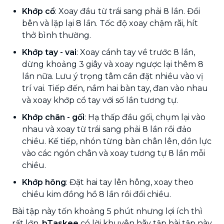
Khớp cổ
: Xoay đầu từ trái sang phải 8 lần. Đổi
bên và lặp lại 8 lần. Tốc độ xoay chậm rãi, hít
thở bình thường.
Khớp tay - vai
: Xoay cánh tay về trước 8 lần,
dừng khoảng 3 giây và xoay ngược lại thêm 8
lần nữa. Lưu ý trọng tâm cần đặt nhiều vào vị
trí vai. Tiếp đến, nắm hai bàn tay, đan vào nhau
và xoay khớp cổ tay với số lần tương tự.
Khớp chân - gối
: Hạ thấp đầu gối, chụm lại vào
nhau và xoay từ trái sang phải 8 lần rồi đảo
chiều. Kế tiếp, nhón từng bàn chân lên, dồn lực
vào các ngón chân và xoay tương tự 8 lần mỗi
chiều.
Khớp hông
: Đặt hai tay lên hông, xoay theo
chiều kim đồng hồ 8 lần rồi đổi chiều.
Bài tập này tốn khoảng 5 phút nhưng lợi ích thì
rất lớn.
bTaskee
có lời khuyên hãy tập bài tập này