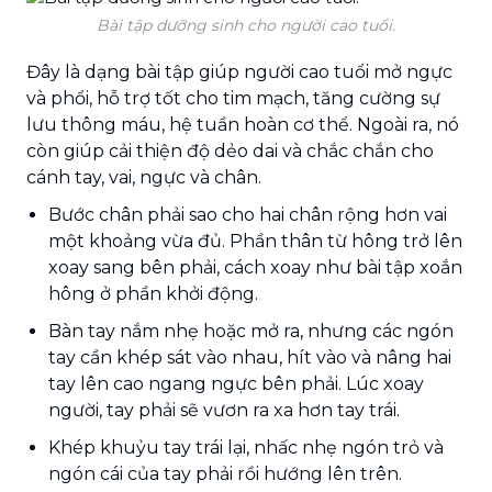
Bài tập dưỡng sinh cho người cao tuổi.
Đây là dạng bài tập giúp người cao tuổi mở ngực
và phổi, hỗ trợ tốt cho tim mạch, tăng cường sự
lưu thông máu, hệ tuần hoàn cơ thể. Ngoài ra, nó
còn giúp cải thiện độ dẻo dai và chắc chắn cho
cánh tay, vai, ngực và chân.
Bước chân phải sao cho hai chân rộng hơn vai
một khoảng vừa đủ. Phần thân từ hông trở lên
xoay sang bên phải, cách xoay như bài tập xoắn
hông ở phần khởi động.
Bàn tay nắm nhẹ hoặc mở ra, nhưng các ngón
tay cần khép sát vào nhau, hít vào và nâng hai
tay lên cao ngang ngực bên phải. Lúc xoay
người, tay phải sẽ vươn ra xa hơn tay trái.
Khép khuỷu tay trái lại, nhấc nhẹ ngón trỏ và
ngón cái của tay phải rồi hướng lên trên.