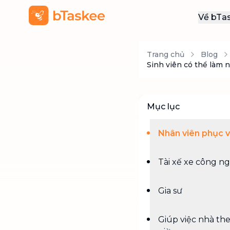
Về bTa
Giới
Trang chủ
Blog
Thôn
Sinh viên có thể làm 
Khu
Tuy
Mục lục
Liên
Nhân viên phục 
Tài xế xe công n
Gia sư
Giúp việc nhà th