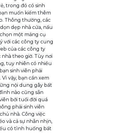
ẻ, trong đó có sinh
ác bạn muốn kiếm thêm
p. Thông thường, các
à dọn dẹp nhà cửa, nấu
thể chọn một mảng cụ
 với các công ty cung
web của các công ty
 nhà theo giờ. Tùy nơi
g, tuy nhiên có nhiều
ạn sinh viên phải
. Vì vậy, bạn cần xem
hững nội dung gây bất
 đình nào cũng sẵn
iên bởi tuổi đời quá
hông phải sinh viên
 chủ nhà. Công việc
léo và cả sự nhẫn nhịn,
nếu có tình huống bất