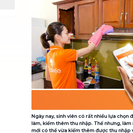
Chuyển nhà trọn gói, không lo dọn
dẹp nơi đi nơi đến
Vệ sinh công nghiệp
NEW
Vệ sinh chuyên nghiệp cho văn
phòng, nhà xưởng, công trình lớn
Ngày nay, sinh viên có rất nhiều lựa chọn 
làm, kiếm thêm thu nhập. Thế nhưng, làm n
mới có thể vừa kiếm thêm được thu nhập v