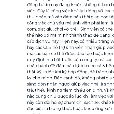
động tự do này đang khiến không ít bạn tr
viên. Đây là công việc khá lý tưởng với c
thu nhập mà vẫn đảm bảo thời gian học tậ
công việc chủ yếu mà sinh viên phải làm l
cơm, giặt giũ, chơi với trẻ… Sinh viên có 
thể nào đó mà mình thành thạo để đăng ký
cấp dịch vụ này. Hiện nay, có nhiều trang 
hay các CLB hỗ trợ sinh viên nhận giúp việc
mà các bạn có thể được đào tạo hoặc khôn
quy định mà bắt buộc của công ty mà các b
chấp hành để đảm bảo lợi ích cho cả 3 bên
thật kỹ trước khi ký hợp đồng, để tránh n
lợi cho mình. Bên cạnh đó, không phải gia
sàng đón nhận người giúp việc nhà là sinh v
trẻ, thiếu kinh nghiệm, thiếu ổn định. Và k
nào cũng chịu được áp lực khi làm việc với
này còn đòi hỏi sự chăm chỉ, sạch sẽ, khéo 
đặc biệt là trung thực hoặc khéo ứng xử 