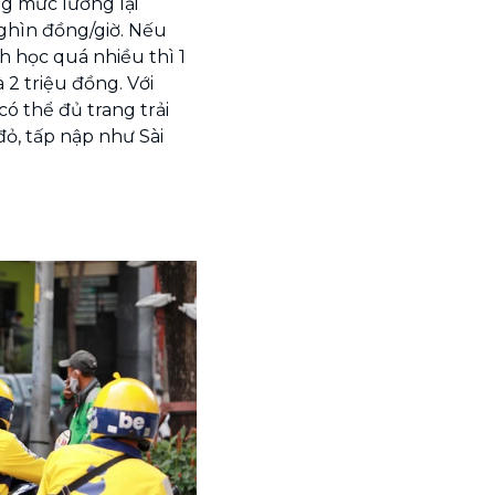
ng mức lương lại
nghìn đồng/giờ. Nếu
ch học quá nhiều thì 1
 2 triệu đồng. Với
có thể đủ trang trải
đỏ, tấp nập như Sài