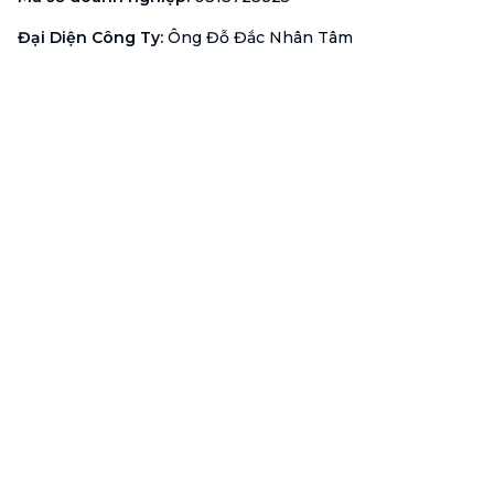
Đại Diện Công Ty
:
Ông Đỗ Đắc Nhân Tâm
Chức vụ
:
Giám Đốc
Hotline
:
1900 636 736
Hỗ trợ khách hàng
:
support@btaskee.com
Hỗ trợ doanh nghiệp
:
btaskee4biz.vn@btaskee.com
Việt Nam
Hỗ trợ
Liên hệ
Khiếu nại
Công ty
Về bTaskee
Liên hệ