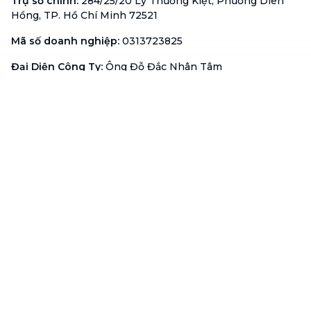
Trụ sở chính
:
284/25/20 Lý Thường Kiệt, Phường Diên
Hồng, TP. Hồ Chí Minh 72521
Mã số doanh nghiệp
:
0313723825
Đại Diện Công Ty
:
Ông Đỗ Đắc Nhân Tâm
Chức vụ
:
Giám Đốc
Hotline
:
1900 636 736
Hỗ trợ khách hàng
:
support@btaskee.com
Hỗ trợ doanh nghiệp
:
btaskee4biz.vn@btaskee.com
Việt Nam
Hỗ trợ
Liên hệ
Khiếu nại
Công ty