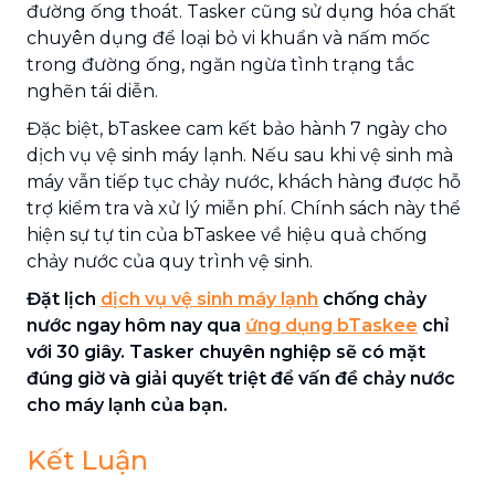
đường ống thoát. Tasker cũng sử dụng hóa chất
chuyên dụng để loại bỏ vi khuẩn và nấm mốc
trong đường ống, ngăn ngừa tình trạng tắc
nghẽn tái diễn.
Đặc biệt, bTaskee cam kết bảo hành 7 ngày cho
dịch vụ vệ sinh máy lạnh. Nếu sau khi vệ sinh mà
máy vẫn tiếp tục chảy nước, khách hàng được hỗ
trợ kiểm tra và xử lý miễn phí. Chính sách này thể
hiện sự tự tin của bTaskee về hiệu quả chống
chảy nước của quy trình vệ sinh.
Đặt lịch
dịch vụ vệ sinh máy lạnh
chống chảy
nước ngay hôm nay qua
ứng dụng bTaskee
chỉ
với 30 giây. Tasker chuyên nghiệp sẽ có mặt
đúng giờ và giải quyết triệt để vấn đề chảy nước
cho máy lạnh của bạn.
Kết Luận