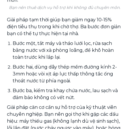
Bạn nên thuê dịch vụ hỗ trợ khi không đủ chuyên môn.
Giải pháp tạm thời giúp bạn giảm ngay 10-15%
điện tiêu thụ trong khi chờ thợ. Ba bước đơn giản
bạn có thể tự thực hiện tại nhà.
Bước một, tắt máy và tháo lưới lọc, rửa sạch
bằng nước với xà phòng loãng, để khô hoàn
toàn trước khi lắp lại.
Bước hai, dùng dây thép mềm đường kính 2-
3mm hoặc vòi xịt áp lực thấp thông tắc ống
thoát nước từ phía ngoài.
Bước ba, kiểm tra khay chứa nước, lau sạch và
đảm bảo không có vết nứt.
Giải pháp căn cơ cần sự hỗ trợ của kỹ thuật viên
chuyên nghiệp. Bạn nên gọi thợ khi gặp các dấu
hiệu: máy thiếu gas (không lạnh dù vệ sinh sạch),
lỗi lắp đặt (nước chảy ngược vào máy), hoặc hỏng