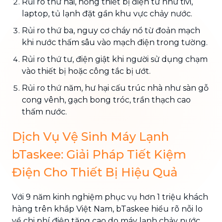
Rủi ro thứ hai, hỏng thiết bị điện tử như tivi,
laptop, tủ lạnh đặt gần khu vực chảy nước.
Rủi ro thứ ba, nguy cơ cháy nổ từ đoản mạch
khi nước thấm sâu vào mạch điện trong tường.
Rủi ro thứ tư, điện giật khi người sử dụng chạm
vào thiết bị hoặc công tắc bị ướt.
Rủi ro thứ năm, hư hại cấu trúc nhà như sàn gỗ
cong vênh, gạch bong tróc, trần thạch cao
thấm nước.
Dịch Vụ Vệ Sinh Máy Lạnh
bTaskee: Giải Pháp Tiết Kiệm
Điện Cho Thiết Bị Hiệu Quả
Với 9 năm kinh nghiệm phục vụ hơn 1 triệu khách
hàng trên khắp Việt Nam, bTaskee hiểu rõ nỗi lo
về chi phí điện tăng cao do máy lạnh chảy nước.