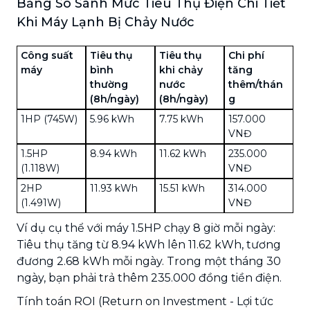
Bảng So Sánh Mức Tiêu Thụ Điện Chi Tiết
Khi Máy Lạnh Bị Chảy Nước
Công suất
Tiêu thụ
Tiêu thụ
Chi phí
máy
bình
khi chảy
tăng
thường
nước
thêm/thán
(8h/ngày)
(8h/ngày)
g
1HP (745W)
5.96 kWh
7.75 kWh
157.000
VNĐ
1.5HP
8.94 kWh
11.62 kWh
235.000
(1.118W)
VNĐ
2HP
11.93 kWh
15.51 kWh
314.000
(1.491W)
VNĐ
Ví dụ cụ thể với máy 1.5HP chạy 8 giờ mỗi ngày:
Tiêu thụ tăng từ 8.94 kWh lên 11.62 kWh, tương
đương 2.68 kWh mỗi ngày. Trong một tháng 30
ngày, bạn phải trả thêm 235.000 đồng tiền điện.
Tính toán ROI (Return on Investment - Lợi tức