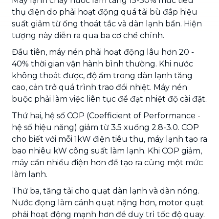
Máy lạnh chảy nước làm tăng 15-30% mức tiêu
thụ điện do phải hoạt động quá tải bù đắp hiệu
suất giảm từ ống thoát tắc và dàn lạnh bẩn. Hiện
tượng này diễn ra qua ba cơ chế chính.
Đầu tiên, máy nén phải hoạt động lâu hơn 20 -
40% thời gian vận hành bình thường. Khi nước
không thoát được, độ ẩm trong dàn lạnh tăng
cao, cản trở quá trình trao đổi nhiệt. Máy nén
buộc phải làm việc liên tục để đạt nhiệt độ cài đặt.
Thứ hai, hệ số COP (Coefficient of Performance -
hệ số hiệu năng) giảm từ 3.5 xuống 2.8-3.0. COP
cho biết với mỗi 1kW điện tiêu thụ, máy lạnh tạo ra
bao nhiêu kW công suất làm lạnh. Khi COP giảm,
máy cần nhiều điện hơn để tạo ra cùng một mức
làm lạnh.
Thứ ba, tăng tải cho quạt dàn lạnh và dàn nóng.
Nước đọng làm cánh quạt nặng hơn, motor quạt
phải hoạt động mạnh hơn để duy trì tốc độ quay.