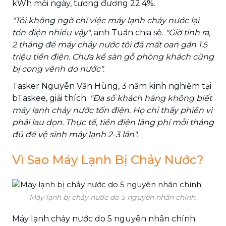
kWh mỗi ngày, tương đương 22.4%.
"Tôi không ngờ chỉ việc máy lạnh chảy nước lại
tốn điện nhiều vậy"
, anh Tuấn chia sẻ.
"Giờ tính ra,
2 tháng để máy chảy nước tôi đã mất oan gần 1.5
triệu tiền điện. Chưa kể sàn gỗ phòng khách cũng
bị cong vênh do nước".
Tasker Nguyễn Văn Hùng, 3 năm kinh nghiệm tại
bTaskee, giải thích:
"Đa số khách hàng không biết
máy lạnh chảy nước tốn điện. Họ chỉ thấy phiền vì
phải lau dọn. Thực tế, tiền điện lãng phí mỗi tháng
đủ để vệ sinh máy lạnh 2-3 lần".
Vì Sao Máy Lạnh Bị Chảy Nước?
Máy lạnh bị chảy nước do 5 nguyên nhân chính.
Máy lạnh chảy nước do 5 nguyên nhân chính: