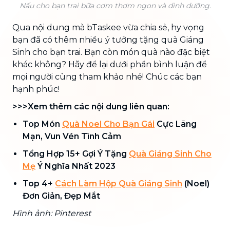
Nấu cho bạn trai bữa cơm thơm ngon và dinh dưỡng.
Qua nội dung mà bTaskee vừa chia sẻ, hy vọng
bạn đã có thêm nhiều ý tưởng tặng quà Giáng
Sinh cho bạn trai. Bạn còn món quà nào đặc biệt
khác không? Hãy để lại dưới phần bình luận để
mọi người cùng tham khảo nhé! Chúc các bạn
hạnh phúc!
>>>Xem thêm các nội dung liên quan:
Top Món
Quà Noel Cho Bạn Gái
Cực Lãng
Mạn, Vun Vén Tình Cảm
Tổng Hợp 15+ Gợi Ý Tặng
Quà Giáng Sinh Cho
Mẹ
Ý Nghĩa Nhất 2023
Top 4+
Cách Làm Hộp Quà Giáng Sinh
(Noel)
Đơn Giản, Đẹp Mắt
Hình ảnh: Pinterest