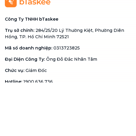
Công Ty TNHH bTaskee
Trụ sở chính
:
284/25/20 Lý Thường Kiệt, Phường Diên
Hồng, TP. Hồ Chí Minh 72521
Mã số doanh nghiệp
:
0313723825
Đại Diện Công Ty
:
Ông Đỗ Đắc Nhân Tâm
Chức vụ
:
Giám Đốc
Hotline
:
1900 636 736
Hỗ trợ khách hàng
:
support@btaskee.com
Hỗ trợ doanh nghiệp
:
btaskee4biz.vn@btaskee.com
Việt Nam
Hỗ trợ
Liên hệ
Khiếu nại