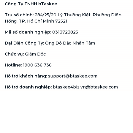
Công Ty TNHH bTaskee
Trụ sở chính
:
284/25/20 Lý Thường Kiệt, Phường Diên
Hồng, TP. Hồ Chí Minh 72521
Mã số doanh nghiệp
:
0313723825
Đại Diện Công Ty
:
Ông Đỗ Đắc Nhân Tâm
Chức vụ
:
Giám Đốc
Hotline
:
1900 636 736
Hỗ trợ khách hàng
:
support@btaskee.com
Hỗ trợ doanh nghiệp
:
btaskee4biz.vn@btaskee.com
Việt Nam
Hỗ trợ
Liên hệ
Khiếu nại