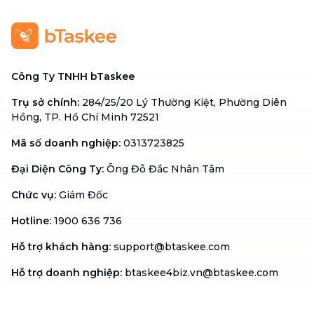
Công Ty TNHH bTaskee
Trụ sở chính
:
284/25/20 Lý Thường Kiệt, Phường Diên
Hồng, TP. Hồ Chí Minh 72521
Mã số doanh nghiệp
:
0313723825
Đại Diện Công Ty
:
Ông Đỗ Đắc Nhân Tâm
Chức vụ
:
Giám Đốc
Hotline
:
1900 636 736
Hỗ trợ khách hàng
:
support@btaskee.com
Hỗ trợ doanh nghiệp
:
btaskee4biz.vn@btaskee.com
Việt Nam
Hỗ trợ