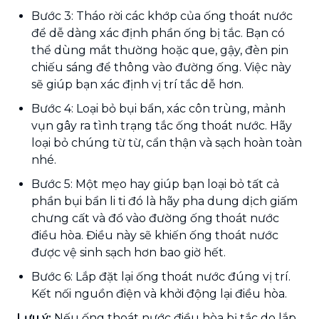
Bước 3: Tháo rời các khớp của ống thoát nước
để dễ dàng xác định phần ống bị tắc. Bạn có
thể dùng mắt thường hoặc que, gậy, đèn pin
chiếu sáng để thông vào đường ống. Việc này
sẽ giúp bạn xác định vị trí tắc dễ hơn.
Bước 4: Loại bỏ bụi bẩn, xác côn trùng, mảnh
vụn gây ra tình trạng tắc ống thoát nước. Hãy
loại bỏ chúng từ từ, cẩn thận và sạch hoàn toàn
nhé.
Bước 5: Một mẹo hay giúp bạn loại bỏ tất cả
phần bụi bẩn li ti đó là hãy pha dung dịch giấm
chưng cất và đổ vào đường ống thoát nước
điều hòa. Điều này sẽ khiến ống thoát nước
được vệ sinh sạch hơn bao giờ hết.
Bước 6: Lắp đặt lại ống thoát nước đúng vị trí.
Kết nối nguồn điện và khởi động lại điều hòa.
Lưu ý:
Nếu ống thoát nước điều hòa bị tắc do lắp