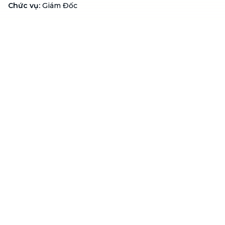
Chức vụ
:
Giám Đốc
Hotline
:
1900 636 736
Hỗ trợ khách hàng
:
support@btaskee.com
Hỗ trợ doanh nghiệp
:
btaskee4biz.vn@btaskee.com
Việt Nam
Hỗ trợ
Liên hệ
Khiếu nại
Công ty
Về bTaskee
Liên hệ
Tuyển dụng
Câu chuyện người giúp
việc