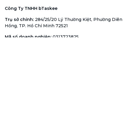
Công Ty TNHH bTaskee
Trụ sở chính
:
284/25/20 Lý Thường Kiệt, Phường Diên
Hồng, TP. Hồ Chí Minh 72521
Mã số doanh nghiệp
:
0313723825
Đại Diện Công Ty
:
Ông Đỗ Đắc Nhân Tâm
Chức vụ
:
Giám Đốc
Hotline
:
1900 636 736
Hỗ trợ khách hàng
:
support@btaskee.com
Hỗ trợ doanh nghiệp
:
btaskee4biz.vn@btaskee.com
Việt Nam
Hỗ trợ
Liên hệ
Khiếu nại