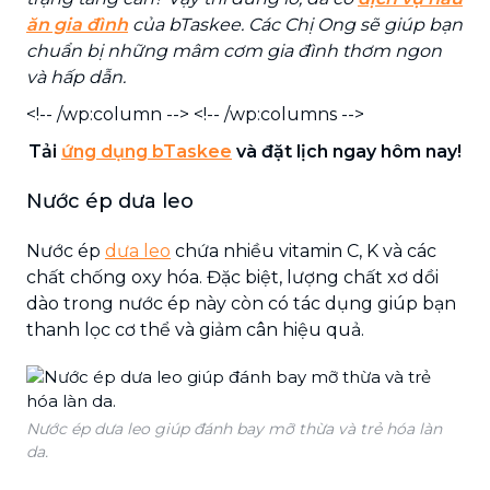
ăn gia đình
của bTaskee. Các Chị Ong sẽ giúp bạn
chuẩn bị những mâm cơm gia đình thơm ngon
và hấp dẫn.
<!-- /wp:column --> <!-- /wp:columns -->
Tải
ứng dụng bTaskee
và đặt lịch ngay hôm nay!
Nước ép dưa leo
Nước ép
dưa leo
chứa nhiều vitamin C, K và các
chất chống oxy hóa. Đặc biệt, lượng chất xơ dồi
dào trong nước ép này còn có tác dụng giúp bạn
thanh lọc cơ thể và giảm cân hiệu quả.
Nước ép dưa leo giúp đánh bay mỡ thừa và trẻ hóa làn
da.