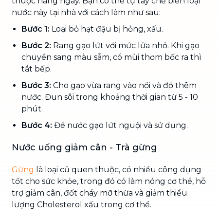
thuộc hàng ngày. Bạn có thể tự tay chế biến loại
nước này tại nhà với cách làm như sau:
Bước 1:
Loại bỏ hạt đậu bị hỏng, xấu.
Bước 2:
Rang gạo lứt với mức lửa nhỏ. Khi gạo
chuyển sang màu sẫm, có mùi thơm bốc ra thì
tắt bếp.
Bước 3:
Cho gạo vừa rang vào nồi và đổ thêm
nước. Đun sôi trong khoảng thời gian từ 5 - 10
phút.
Bước 4:
Để nước gạo lứt nguội và sử dụng.
Nước uống giảm cân - Trà gừng
Gừng
là loại củ quen thuộc, có nhiều công dụng
tốt cho sức khỏe, trong đó có làm nóng cơ thể, hỗ
trợ giảm cân, đốt cháy mỡ thừa và giảm thiểu
lượng Cholesterol xấu trong cơ thể.