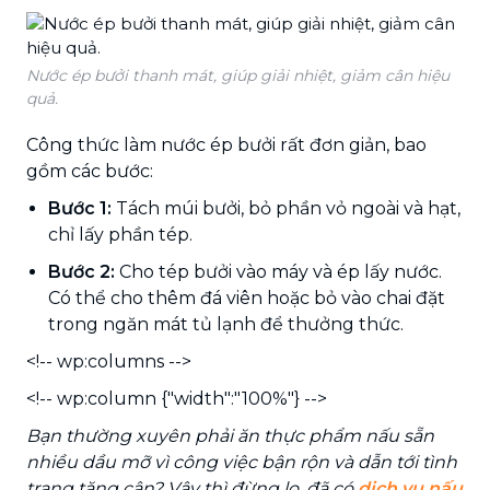
Nước ép bưởi thanh mát, giúp giải nhiệt, giảm cân hiệu
quả.
Công thức làm nước ép bưởi rất đơn giản, bao
gồm các bước:
Bước 1:
Tách múi bưởi, bỏ phần vỏ ngoài và hạt,
chỉ lấy phần tép.
Bước 2:
Cho tép bưởi vào máy và ép lấy nước.
Có thể cho thêm đá viên hoặc bỏ vào chai đặt
trong ngăn mát tủ lạnh để thưởng thức.
<!-- wp:columns -->
<!-- wp:column {"width":"100%"} -->
Bạn thường xuyên phải ăn thực phẩm nấu sẵn
nhiều dầu mỡ vì công việc bận rộn và dẫn tới tình
trạng tăng cân? Vậy thì đừng lo, đã có
dịch vụ nấu