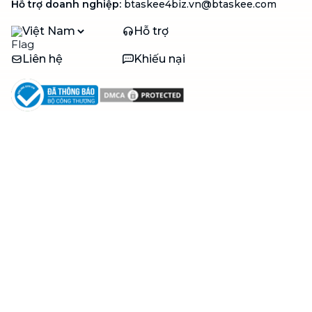
Hỗ trợ doanh nghiệp
:
btaskee4biz.vn@btaskee.com
Việt Nam
Hỗ trợ
Liên hệ
Khiếu nại
Công ty
Về bTaskee
Liên hệ
Tuyển dụng
Câu chuyện người giúp
việc
bTaskee dành cho
Blog
doanh nghiệp
Trở thành đối tác