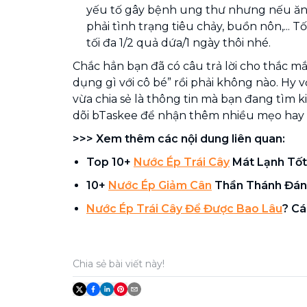
yếu tố gây bệnh ung thư nhưng nếu ăn
phải tình trạng tiêu chảy, buồn nôn,... T
tối đa 1/2 quả dứa/1 ngày thôi nhé.
Chắc hẳn bạn đã có câu trả lời cho thắc m
dụng gì với cô bé” rồi phải không nào. Hy
vừa chia sẻ là thông tin mà bạn đang tìm
dõi bTaskee để nhận thêm nhiều mẹo hay 
>>> Xem thêm các nội dung liên quan:
Top 10+
Nước Ép Trái Cây
Mát Lạnh Tốt
10+
Nước Ép Giảm Cân
Thần Thánh Đán
Nước Ép Trái Cây Để Được Bao Lâu
? C
Chia sẻ bài viết này!