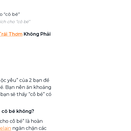
ích cho “cô bé”
Trái Thơm
Không Phải
ộc yêu” của 2 bạn để
hé. Bạn nên ăn khoảng
bạn sẽ thấy “cô bé” có
o cô bé không?
cho cô bé” là hoàn
elain
ngăn chặn các