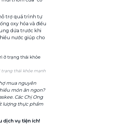
hỗ trợ quá trình tự
hống oxy hóa và điều
sung dứa trước khi
 nhiều nước giúp cho
ở trạng thái khỏe mạnh
 chợ mua nguyên
 nhiều món ăn ngon?
askee. Các Chị Ong
ất lượng thực phẩm
 dịch vụ tiện ích!