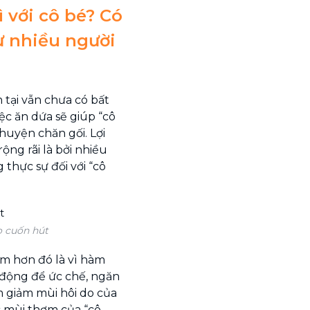
 với cô bé? Có
ư nhiều người
 tại vẫn chưa có bất
ệc ăn dứa sẽ giúp “cô
huyện chăn gối. Lợi
ộng rãi là bởi nhiều
thực sự đối với “cô
o cuốn hút
ơm hơn đó là vì hàm
 động để ức chế, ngăn
m giảm mùi hôi do của
 mùi thơm của “cô