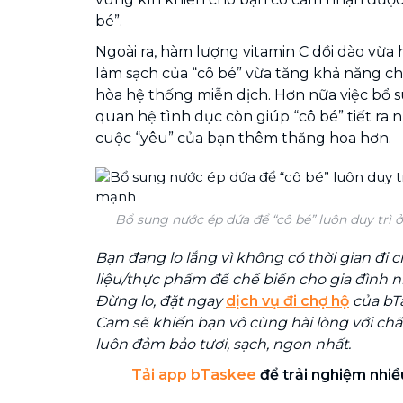
bé”.
Ngoài ra, hàm lượng vitamin C dồi dào vừa 
làm sạch của “cô bé” vừa tăng khả năng c
hòa hệ thống miễn dịch. Hơn nữa việc bổ 
quan hệ tình dục còn giúp “cô bé” tiết ra
cuộc “yêu” của bạn thêm thăng hoa hơn.
Bổ sung nước ép dứa để “cô bé” luôn duy trì 
Bạn đang lo lắng vì không có thời gian đi
liệu/thực phẩm để chế biến cho gia đình
Đừng lo, đặt ngay
dịch vụ đi chợ hộ
của bT
Cam sẽ khiến bạn vô cùng hài lòng với ch
luôn đảm bảo tươi, sạch, ngon nhất.
Tải app bTaskee
để trải nghiệm nhiều