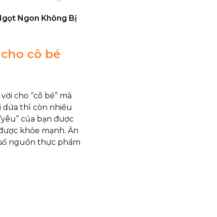
gọt Ngon Không Bị
 cho cô bé
t vời cho “cô bé” mà
 dứa thì còn nhiều
“yêu” của bạn được
 được khỏe mạnh. Ăn
 số nguồn thực phẩm