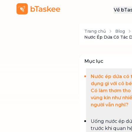
Về bTa
Giới
Trang chủ
Blog
Thôn
Nước Ép Dứa Có Tác D
Khu
Tuy
Mục lục
Liên
Nước ép dứa có 
dụng gì với cô bé
Có làm thơm tho
vùng kín như nhi
người vẫn nghĩ?
Uống nước ép d
trước khi quan h