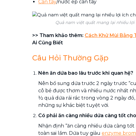
Cần tây
/nước ép cần tây
Quả nam việt quất mang lại nhiều lợi 
>> Tham khảo thêm:
Cách Khử Mùi Bằng 
Ai Cũng Biết
Câu Hỏi Thường Gặp
Nên ăn dứa bao lâu trước khi quan hệ?
Nên bổ sung dứa trước 2 ngày trước “cu
cô bé được thơm và nhiều nước nhất n
½ quả dứa rải rác trong vòng 2 ngày đó, 
những sự khác biệt tuyệt vời.
Có phải ăn càng nhiều dứa càng tốt ch
Nhận định “ăn càng nhiều dứa càng tốt 
toàn sai lầm. Dứa tuy giàu
enzyme brom