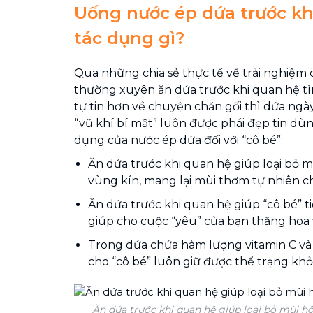
Uống nước ép dứa trước kh
tác dụng gì?
Qua những chia sẻ thực tế về trải nghiệm 
thường xuyên ăn dứa trước khi quan hệ t
tự tin hơn về chuyện chăn gối thì dứa ngà
“vũ khí bí mật” luôn được phái đẹp tin dùn
dụng của nước ép dứa đối với “cô bé”:
Ăn dứa trước khi quan hệ giúp loại bỏ m
vùng kín, mang lại mùi thơm tự nhiên ch
Ăn dứa trước khi quan hệ giúp “cô bé” ti
giúp cho cuộc “yêu” của bạn thăng hoa 
Trong dứa chứa hàm lượng vitamin C và
cho “cô bé” luôn giữ được thể trạng kh
Ăn dứa trước khi quan hệ giúp loại bỏ mùi hô