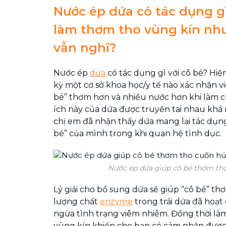
Nước ép dứa có tác dụng gì
làm thơm tho vùng kín nh
vẫn nghĩ?
Nước ép
dứa
có tác dụng gì với cô bé? Hiện
kỳ một cơ sở khoa học/y tế nào xác nhận vi
bé” thơm hơn và nhiều nước hơn khi làm c
ích này của dứa được truyền tai nhau khá r
chị em đã nhận thấy dứa mang lại tác dụng 
bé” của mình trong khi quan hệ tình dục.
Nước ép dứa giúp cô bé thơm th
Lý giải cho bổ sung dứa sẽ giúp “cô bé” th
lượng chất
enzyme
trong trái dứa đã hoạt
ngừa tình trạng viêm nhiễm. Đồng thời là
vùng kín khiến cho bạn có cảm nhận được