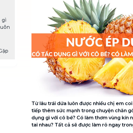
Chuyển nhà trọn gói, không lo dọn
dẹp nơi đi nơi đến
 gì
Vệ sinh công nghiệp
NEW
 luôn
Vệ sinh chuyên nghiệp cho văn
phòng, nhà xưởng, công trình lớn
Gặp
Từ lâu trái dứa luôn được nhiều chị em co
tiếp thêm sức mạnh trong chuyện chăn gố
dụng gì với cô bé? Có làm thơm vùng kín n
tai nhau? Tất cả sẽ được làm rõ ngay trong