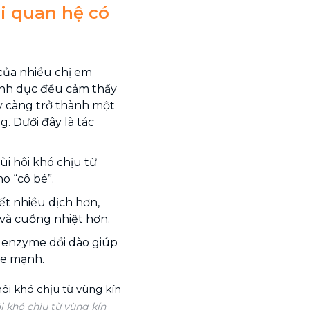
i quan hệ có
của nhiều chị em
ình dục đều cảm thấy
y càng trở thành một
g. Dưới đây là tác
ùi hôi khó chịu từ
o “cô bé”.
ết nhiều dịch hơn,
và cuồng nhiệt hơn.
 enzyme dồi dào giúp
ỏe mạnh.
i khó chịu từ vùng kín