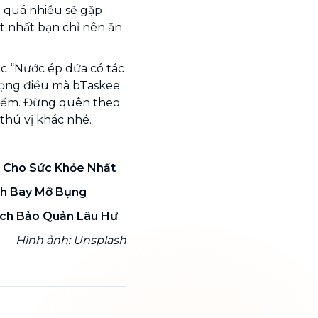
 quá nhiều sẽ gặp
ốt nhất bạn chỉ nên ăn
ắc “Nước ép dứa có tác
 vọng điều mà bTaskee
 kiếm. Đừng quên theo
thú vị khác nhé.
 Cho Sức Khỏe Nhất
h Bay Mỡ Bụng
ách Bảo Quản Lâu Hư
Hình ảnh: Unsplash