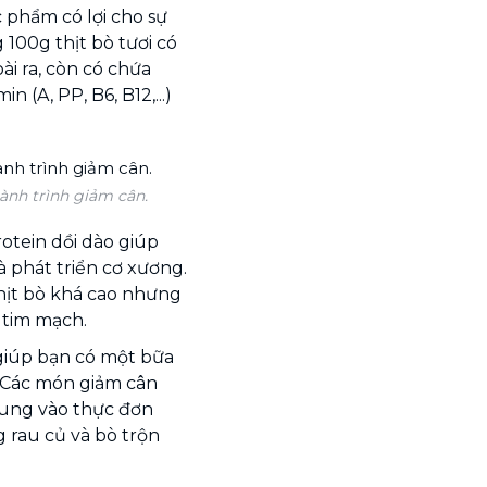
c phẩm có lợi cho sự
 100g thịt bò tươi có
ài ra, còn có chứa
n (A, PP, B6, B12,...)
ành trình giảm cân.
otein dồi dào giúp
 phát triển cơ xương.
hịt bò khá cao nhưng
 tim mạch.
 giúp bạn có một bữa
. Các món giảm cân
 sung vào thực đơn
 rau củ và bò trộn