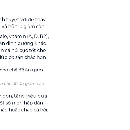
ch tuyệt vời để thay
và hỗ trợ giảm cân.
o, vitamin (A, D, B2),
ần dinh dưỡng khác.
n cá hồi cực tốt cho
giúp cơ săn chắc hơn.
o chế độ ăn giảm cân.
 ngon, tăng hiệu quả
một số món hấp dẫn
chảo hoặc cháo cá hồi.