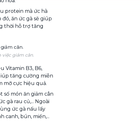
ão hòa.
àu protein mà ức hà
 đó, ăn ức gà sẽ giúp
 thời hỗ trợ tăng
o việc giảm cân.
u Vitamin B3, B6,
 giúp tăng cường miễn
ảm mỡ cực hiệu quả.
t số
món ăn giảm cân
 gà rau củ,... Ngoài
dùng ức gà nấu lấy
 canh, bún, miến,...