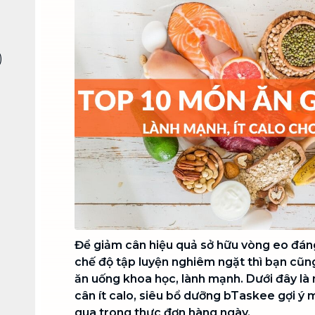
Chuyển nhà trọn gói, không lo dọn
dẹp nơi đi nơi đến
Vệ sinh công nghiệp
NEW
)
Vệ sinh chuyên nghiệp cho văn
phòng, nhà xưởng, công trình lớn
Để giảm cân hiệu quả sở hữu vòng eo đán
chế độ tập luyện nghiêm ngặt thì bạn cũn
ăn uống khoa học, lành mạnh. Dưới đây l
cân ít calo, siêu bổ dưỡng bTaskee gợi ý
qua trong thực đơn hàng ngày.