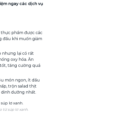
hiệm ngay các dịch vụ
g thực phẩm được các
g đầu khi muốn giảm
 nhưng lại có rất
hống oxy hóa. Ăn
 tốt, tăng cường quá
iều món ngon, ít dầu
p, trộn salad thịt
ất dinh dưỡng nhất.
 từ súp lơ xanh.