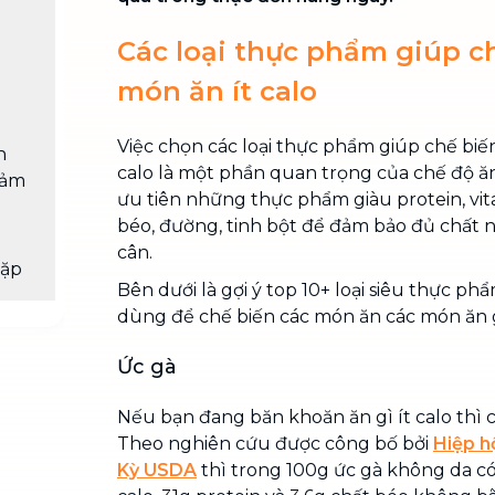
Các loại thực phẩm giúp c
món ăn ít calo
Việc chọn các loại thực phẩm giúp chế bi
n
calo là một phần quan trọng của chế độ ă
iảm
ưu tiên những thực phẩm giàu protein, vitami
béo, đường, tinh bột để đảm bảo đủ chất
cân.
gặp
Bên dưới là gợi ý top 10+ loại siêu thực ph
dùng để chế biến các món ăn các món ăn
Ức gà
Nếu bạn đang băn khoăn
ăn gì ít calo thì
Theo nghiên cứu được công bố bởi
Hiệp h
Kỳ USDA
thì trong 100g ức gà không da c