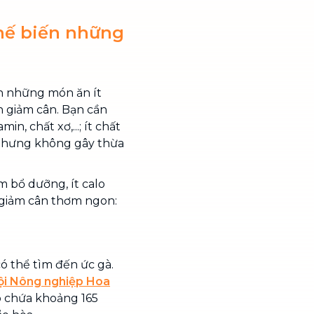
hế biến những
ến những món ăn ít
n giảm cân. Bạn cần
n, chất xơ,...; ít chất
 nhưng không gây thừa
ẩm bổ dưỡng, ít calo
 giảm cân thơm ngon:
 có thể tìm đến ức gà.
ội Nông nghiệp Hoa
ó chứa khoảng 165