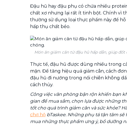
Đậu hũ hay đậu phụ có chứa nhiều protei
chất xơ nhưng lại rất ít tinh bột. Chính vì 
thường sử dụng loại thực phẩm này để hỗ 
hấp thụ chất béo.
Món ăn giảm cân từ đậu hũ hấp dẫn, giúp đốt 
Thực tế, đậu hũ được dùng nhiều trong c
mặn. Để tăng hiệu quả giảm cân, cách đơn
đậu hũ đi nướng trong nồi chiên không dầ
cách thủy.
Công việc văn phòng bận rộn khiến bạn kh
gian để mua sắm, chọn lựa được những th
tốt cho quá trình giảm cân và sức khỏe? H
chợ hộ
bTaskee. Những phụ tá tận tâm sẽ h
mua những thực phẩm ưng ý, bổ dưỡng nh