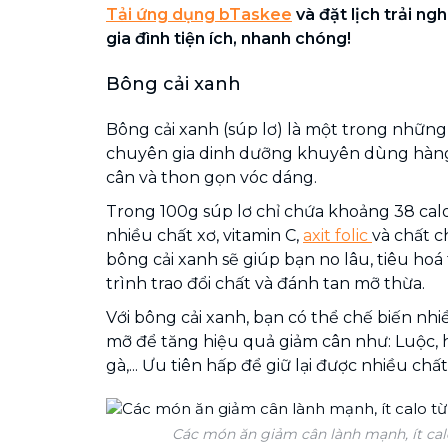
Tải ứng dụng bTaskee
và đặt lịch trải ng
gia đình tiện ích, nhanh chóng!
Bông cải xanh
Bông cải xanh (súp lơ) là một trong nhữn
chuyên gia dinh dưỡng khuyên dùng hàn
cân và thon gọn vóc dáng.
Trong 100g súp lơ chỉ chứa khoảng 38 calo
nhiều chất xơ, vitamin C,
axit folic
và chất c
bông cải xanh sẽ giúp bạn no lâu, tiêu hoá
trình trao đổi chất và đánh tan mỡ thừa.
Với bông cải xanh, bạn có thể chế biến nh
mỡ để tăng hiệu quả giảm cân như: Luộc, hấ
gà,... Ưu tiên hấp để giữ lại được nhiều ch
Các món ăn giảm cân lành mạnh, ít calo