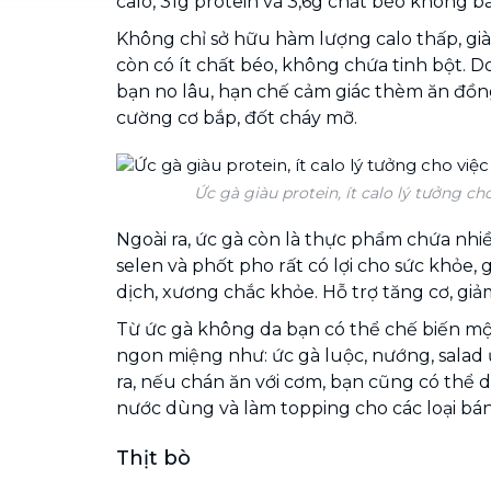
calo, 31g protein và 3,6g chất béo không b
Không chỉ sở hữu hàm lượng calo thấp, gi
còn có ít chất béo, không chứa tinh bột. Do
bạn no lâu, hạn chế cảm giác thèm ăn đồng
cường cơ bắp, đốt cháy mỡ.
Ức gà giàu protein, ít calo lý tưởng ch
Ngoài ra, ức gà còn là thực phẩm chứa nhiề
selen và phốt pho rất có lợi cho sức khỏe,
dịch, xương chắc khỏe. Hỗ trợ tăng cơ, gi
Từ ức gà không da bạn có thể chế biến mộ
ngon miệng như: ức gà luộc, nướng, salad ức
ra, nếu chán ăn với cơm, bạn cũng có thể 
nước dùng và làm topping cho các loại bánh
Thịt bò