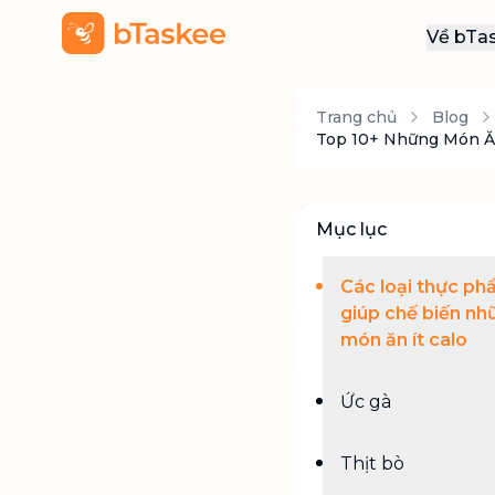
Về bTa
Giới
Trang chủ
Blog
Thôn
Top 10+ Những Món Ăn
Khu
Tuy
Mục lục
Liên
Các loại thực p
giúp chế biến nh
món ăn ít calo
Ức gà
Thịt bò