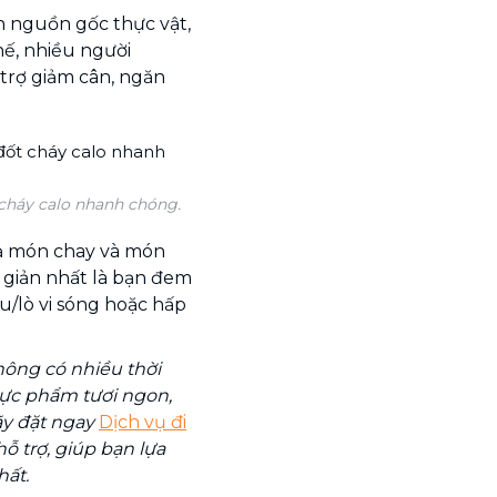
n nguồn gốc thực vật,
thế, nhiều người
trợ giảm cân, ngăn
cháy calo nhanh chóng.
ả món chay và món
 giản nhất là bạn đem
u/lò vi sóng hoặc hấp
ông có nhiều thời
ực phẩm tươi ngon,
ãy đặt ngay
Dịch vụ đi
ỗ trợ, giúp bạn lựa
ất.