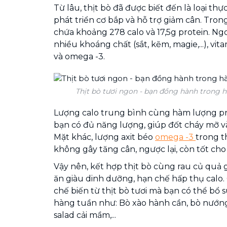
Từ lâu, thịt bò đã được biết đến là loại thự
phát triển cơ bắp và hỗ trợ giảm cân. Trong
chứa khoảng 278 calo và 17,5g protein. Ngo
nhiều khoáng chất (sắt, kẽm, magie,...), vitami
và omega -3.
Thịt bò tươi ngon - bạn đồng hành trong h
Lượng calo trung bình cùng hàm lượng pr
bạn có đủ năng lượng, giúp đốt cháy mỡ và
Mặt khác, lượng axit béo
omega -3
trong t
không gây tăng cân, ngược lại, còn tốt cho
Vậy nên, kết hợp thịt bò cùng rau củ quả
ăn giàu dinh dưỡng, hạn chế hấp thụ calo
chế biến từ thịt bò tươi mà bạn có thể bổ
hàng tuần như: Bò xào hành cần, bò nướng
salad cải mầm,...