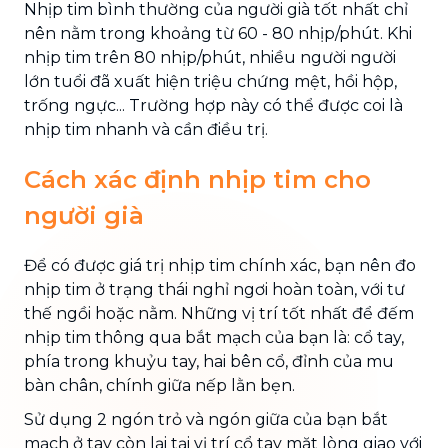
Nhịp tim bình thường của người già tốt nhất chỉ
nên nằm trong khoảng từ 60 - 80 nhịp/phút. Khi
nhịp tim trên 80 nhịp/phút, nhiều người người
lớn tuổi đã xuất hiện triệu chứng mệt, hồi hộp,
trống ngực... Trường hợp này có thể được coi là
nhịp tim nhanh và cần điều trị.
Cách xác định nhịp tim cho
người già
Để có được giá trị nhịp tim chính xác, bạn nên đo
nhịp tim ở trạng thái nghỉ ngơi hoàn toàn, với tư
thế ngồi hoặc nằm. Những vị trí tốt nhất để đếm
nhịp tim thông qua bắt mạch của bạn là: cổ tay,
phía trong khuỷu tay, hai bên cổ, đỉnh của mu
bàn chân, chính giữa nếp lằn bẹn.
Sử dụng 2 ngón trỏ và ngón giữa của bạn bắt
mạch ở tay còn lại tại vị trí cổ tay mặt lòng giao với