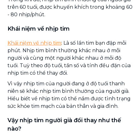
trên 60 tuổi, được khuyến khích trong khoảng 60
- 80 nhịp/phút.
Khái niệm về nhịp tim
Khái niệm về nhịp tim
: Là số lần tim bạn đập mỗi
phút. Nhịp tim bình thường khác nhau ở mỗi
người và cùng một người khác nhau ở mỗi độ
tuổi. Tuỳ theo độ tuổi, tần số và tính đều đặn của
nhịp tim có thể thay đổi.
Vì vậy nhịp tim của người đang ở độ tuổi thanh
niên sẽ khác nhịp tim bình thường của người già.
Hiểu biết về nhịp tim có thể nắm được tình trạng
sức khỏe tim mạch của bản thân và gia đình.
Vậy nhịp tim người già đổi thay như thế
nào?