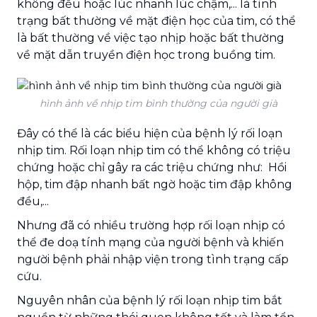
không đều hoặc lúc nhanh lúc chậm,... là tình
trạng bất thường về mặt điện học của tim, có thể
là bất thường về việc tạo nhịp hoặc bất thường
về mặt dẫn truyền điện học trong buồng tim.
hình ảnh về nhịp tim bình thường của người già
Đây có thể là các biểu hiện của bệnh lý rối loạn
nhịp tim. Rối loạn nhịp tim có thể không có triệu
chứng hoặc chỉ gây ra các triệu chứng như: Hồi
hộp, tim đập nhanh bất ngờ hoặc tim đập không
đều,...
Nhưng đã có nhiều trường hợp rối loạn nhịp có
thể đe doạ tính mạng của người bệnh và khiến
người bệnh phải nhập viện trong tình trạng cấp
cứu.
Nguyên nhân của bệnh lý rối loạn nhịp tim bắt