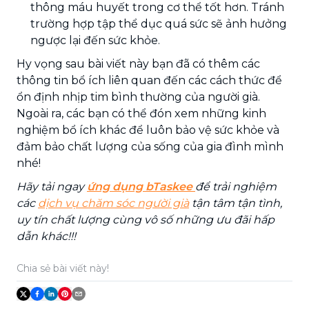
thông máu huyết trong cơ thể tốt hơn. Tránh
trường hợp tập thể dục quá sức sẽ ảnh hưởng
ngược lại đến sức khỏe.
Hy vọng sau bài viết này bạn đã có thêm các
thông tin bổ ích liên quan đến các cách thức để
ổn định nhịp tim bình thường của người già.
Ngoài ra, các bạn có thể đón xem những kinh
nghiệm bổ ích khác để luôn bảo vệ sức khỏe và
đảm bảo chất lượng của sống của gia đình mình
nhé!
Hãy tải ngay
ứng dụng bTaskee
để trải nghiệm
các
dịch vụ chăm sóc người già
tận tâm tận tình,
uy tín chất lượng cùng vô số những ưu đãi hấp
dẫn khác!!!
Chia sẻ bài viết này!