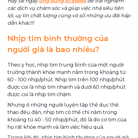
Hãy tải ngay
ứng dụng bTaskee
để trải nghiệm
các dịch vụ chăm sóc và giúp việc nhà siêu tiện
lợi, uy tín chất lượng cùng vô số những ưu đãi hấp
dẫn khác!!!
Nhịp tim bình thường của
người già là bao nhiêu?
Theo y học, nhịp tim trung bình của một người
trưởng thành khỏe mạnh nằm trong khoảng từ
60 - 100 nhịp/phút. Nhịp tim trên 100 nhịp/phút
được coi là nhịp tim nhanh và dưới 60 nhịp/phút
được coi là nhịp tim chậm.
Nhưng ở những người luyện tập thể dục thể
thao đều đặn, nhịp tim có thể chỉ nằm trong
khoảng từ 40 - 50 nhịp/phút, đó là do cơ tim của
họ rất khỏe mạnh và làm việc hiệu quả.
Trong khi đó, nhịp tim bình thường của người già