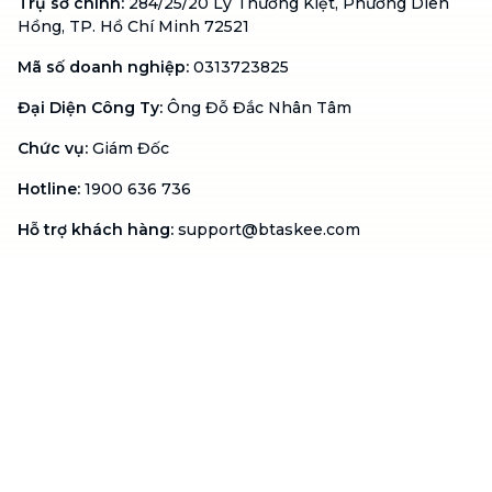
Trụ sở chính
:
284/25/20 Lý Thường Kiệt, Phường Diên
Hồng, TP. Hồ Chí Minh 72521
Mã số doanh nghiệp
:
0313723825
Đại Diện Công Ty
:
Ông Đỗ Đắc Nhân Tâm
Chức vụ
:
Giám Đốc
Hotline
:
1900 636 736
Hỗ trợ khách hàng
:
support@btaskee.com
Hỗ trợ doanh nghiệp
:
btaskee4biz.vn@btaskee.com
Việt Nam
Hỗ trợ
Liên hệ
Khiếu nại