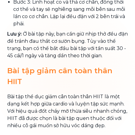
Bước 3: Linh hoạt co và thả cơ chân, đồng thời
cơ thể và tay sẽ nghiêng sang mỗi bên sau mỗi
lần co cơ chân. Lặp lại đều đặn với 2 bên trái và
phải.
Lưu ý:
Ở bài tập này, bạn cần giữ nhịp thở đều đặn
để tránh đau thắt cơ sườn bụng. Tùy vào thể
trạng, bạn có thể bắt đầu bài tập với tần suất 30 -
45 cái/1 ngày và tăng dần theo thời gian.
Bài tập giảm cân toàn thân
HIIT
Bài tập thể dục giảm cân toàn thân HIIT là một
dạng kết hợp giữa cardio và luyện tập sức mạnh.
Với hiệu quả đốt cháy mỡ thừa siêu nhanh chóng,
HIIT đã được chọn là bài tập quen thuộc đối với
nhiều cô gái muốn sở hữu vóc dáng đẹp.