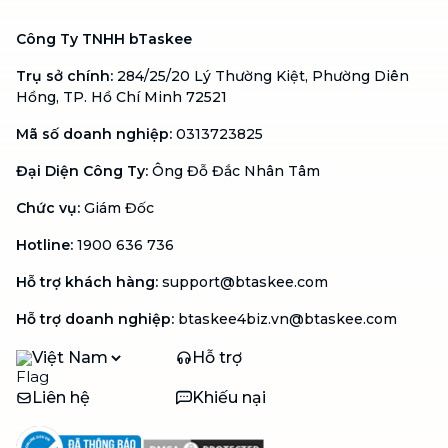
Công Ty TNHH bTaskee
Trụ sở chính
:
284/25/20 Lý Thường Kiệt, Phường Diên
Hồng, TP. Hồ Chí Minh 72521
Mã số doanh nghiệp
:
0313723825
Đại Diện Công Ty
:
Ông Đỗ Đắc Nhân Tâm
Chức vụ
:
Giám Đốc
Hotline
:
1900 636 736
Hỗ trợ khách hàng
:
support@btaskee.com
Hỗ trợ doanh nghiệp
:
btaskee4biz.vn@btaskee.com
Việt Nam
Hỗ trợ
Liên hệ
Khiếu nại