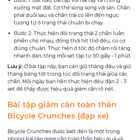
Bước 1: Bắt đầu bài tập với hai tay và chống
xuống mặt đất. Cơ thể song song với sàn. Chân
phải duỗi sau và chân trái co lên đến ngực
tương tự ở trạng thái chuẩn bị chạy.
Bước 2: Thực hiện đổi trạng thái 2 chân luân
phiên cho nhau, đồng thời hít thở đều, co cơ
đúng chuẩn. Thực hiện ở tốc độ chậm rồi tăng
nhanh dần, tổng mỗi set tập từ 30 giây - 1 phút.
Lưu ý:
Ở bài tập này, bạn cần giữ thẳng đầu và giữ
thăng bằng tốt trong lúc đổi trạng thái giữa các
chân. Mỗi ngày bạn nên thực hiện đều đặn 2 - 3
set để thấy được hiệu quả giảm cân rõ nét.
Bài tập giảm cân toàn thân
Bicycle Crunches (đạp xe)
Bicycle Crunches được biết đến là một trong
những bài tập giảm cân toàn thân hiệu quả và