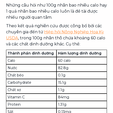
Những câu hỏi như 100g nhãn bao nhiêu calo hay
1 quả nhãn bao nhiêu calo luôn là đề tài được
nhiều người quan tâm.
Theo kết quả nghiên cứu được công bố bởi các
chuyên gia đến từ
Hiệp hội Nông Nghiệp Hoa Kỳ
USDA
, trong 100g nhãn thô chứa khoảng 60 calo
và các chất dinh dưỡng khác. Cụ thể:
Thành phần dinh dưỡng
Hàm lượng dinh dưỡng
Calo
60 calo
Nước
82.8g
Chất béo
0.1g
Carbohydrate
15.1g
Chất xơ
1.1g
Vitamin C
84mg
Protein
1.31g
Sắt
0.13mg