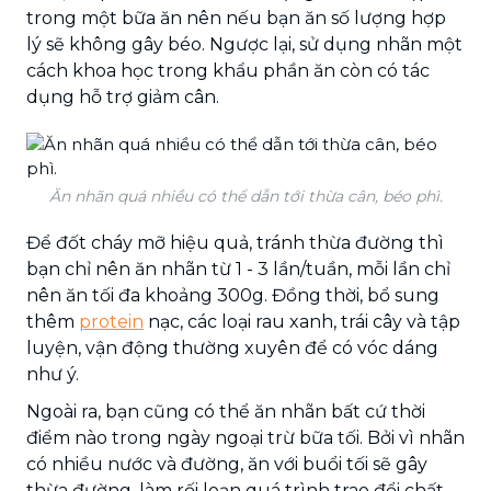
trong một bữa ăn nên nếu bạn ăn số lượng hợp
lý sẽ không gây béo. Ngược lại, sử dụng nhãn một
cách khoa học trong khẩu phần ăn còn có tác
dụng hỗ trợ giảm cân.
Ăn nhãn quá nhiều có thể dẫn tới thừa cân, béo phì.
Để đốt cháy mỡ hiệu quả, tránh thừa đường thì
bạn chỉ nên ăn nhãn từ 1 - 3 lần/tuần, mỗi lần chỉ
nên ăn tối đa khoảng 300g. Đồng thời, bổ sung
thêm
protein
nạc, các loại rau xanh, trái cây và tập
luyện, vận động thường xuyên để có vóc dáng
như ý.
Ngoài ra, bạn cũng có thể ăn nhãn bất cứ thời
điểm nào trong ngày ngoại trừ bữa tối. Bởi vì nhãn
có nhiều nước và đường, ăn với buổi tối sẽ gây
thừa đường, làm rối loạn quá trình trao đổi chất