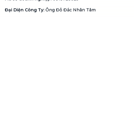
Đại Diện Công Ty
:
Ông Đỗ Đắc Nhân Tâm
Chức vụ
:
Giám Đốc
Hotline
:
1900 636 736
Hỗ trợ khách hàng
:
support@btaskee.com
Hỗ trợ doanh nghiệp
:
btaskee4biz.vn@btaskee.com
Việt Nam
Hỗ trợ
Liên hệ
Khiếu nại
Công ty
Về bTaskee
Liên hệ