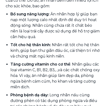
của cơ thể. Do đó, ăn nhãn đem đến nhiều lợi ích
cho sức khỏe, bao gồm:
Bổ sung năng lượng:
Ăn nhãn hợp lý giúp bạn
nạp một lượng calo nhất định để duy trì hoạt
động sống. Nhãn cũng chứa rất ít chất béo
nên là loại trái cây được sử dụng để hỗ trợ giảm
cân hiệu quả.
Tốt cho hệ thần kinh:
Nhãn rất tốt cho hệ thần
kinh, giúp bạn thư giãn đầu óc, cải thiện trí nhớ
và chứng mất ngủ kinh niên.
Tăng cường vitamin cho cơ thể
: Nhãn giàu các
loại vitamin C, B1, B2, B3,...,và các chất chống oxy
hóa. Vì vậy, ăn nhãn giúp làm đẹp da, phòng
ngừa bệnh cảm cúm, ho khan và tăng cường
miễn dịch.
Phòng bệnh dạ dày:
Long nhãn nấu cùng
đường phèn có tác dụng phòng ngừa và điều