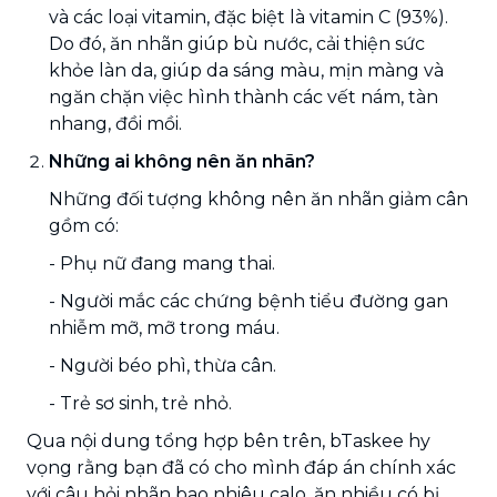
và các loại vitamin, đặc biệt là vitamin C (93%).
Do đó, ăn nhãn giúp bù nước, cải thiện sức
khỏe làn da, giúp da sáng màu, mịn màng và
ngăn chặn việc hình thành các vết nám, tàn
nhang, đồi mồi.
Những ai không nên ăn nhãn?
Những đối tượng không nên ăn nhãn giảm cân
gồm có:
- Phụ nữ đang mang thai.
- Người mắc các chứng bệnh tiểu đường gan
nhiễm mỡ, mỡ trong máu.
- Người béo phì, thừa cân.
- Trẻ sơ sinh, trẻ nhỏ.
Qua nội dung tổng hợp bên trên, bTaskee hy
vọng rằng bạn đã có cho mình đáp án chính xác
với câu hỏi nhãn bao nhiêu calo, ăn nhiều có bị