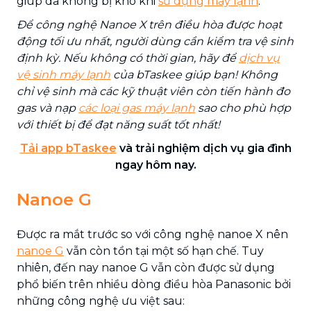
giúp da không bị khô khi
sử dụng máy lạnh
.
Để công nghệ Nanoe X trên điều hòa được hoạt
động tối ưu nhất, người dùng cần kiểm tra vệ sinh
định kỳ. Nếu không có thời gian, hãy để
dịch vụ
vệ sinh máy lạnh
của bTaskee giúp bạn! Không
chỉ vệ sinh mà các kỹ thuật viên còn tiến hành đo
gas và nạp
các loại gas máy lạnh
sao cho phù hợp
với thiết bị để đạt năng suất tốt nhất!
Tải app bTaskee
và trải nghiệm dịch vụ gia đình
ngay hôm nay.
Nanoe G
Được ra mắt trước so với công nghệ nanoe X nên
nanoe G
vẫn còn tồn tại một số hạn chế. Tuy
nhiên, đến nay nanoe G vẫn còn được sử dụng
phổ biến trên nhiều dòng điều hòa Panasonic bởi
những công nghệ ưu việt sau: