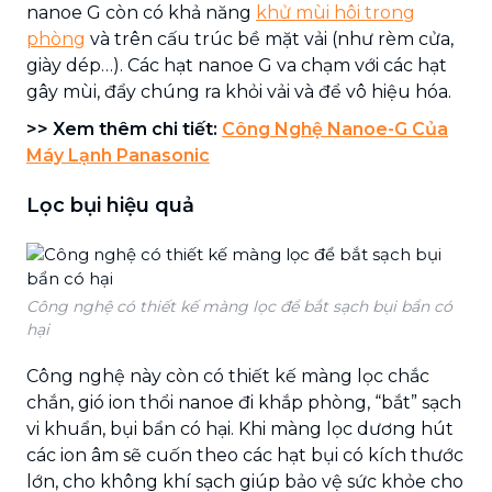
nanoe G còn có khả năng
khử mùi hôi trong
phòng
và trên cấu trúc bề mặt vải (như rèm cửa,
giày dép…). Các hạt nanoe G va chạm với các hạt
gây mùi, đẩy chúng ra khỏi vải và để vô hiệu hóa.
>> Xem thêm chi tiết:
Công Nghệ Nanoe-G Của
Máy Lạnh Panasonic
Lọc bụi hiệu quả
Công nghệ có thiết kế màng lọc để bắt sạch bụi bẩn có
hại
Công nghệ này còn có thiết kế màng lọc chắc
chắn, gió ion thổi nanoe đi khắp phòng, “bắt” sạch
vi khuẩn, bụi bẩn có hại. Khi màng lọc dương hút
các ion âm sẽ cuốn theo các hạt bụi có kích thước
lớn, cho không khí sạch giúp bảo vệ sức khỏe cho