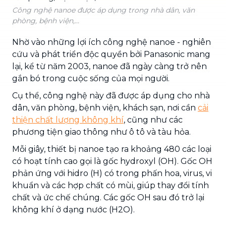
Công nghệ nanoe được áp dụng trong nhà dân, văn
phòng, bệnh viện,...
Nhờ vào những lợi ích công nghệ nanoe - nghiên
cứu và phát triển độc quyền bởi Panasonic mang
lại, kể từ năm 2003, nanoe đã ngày càng trở nên
gắn bó trong cuộc sống của mọi người.
Cụ thể, công nghệ này đã được áp dụng cho nhà
dân, văn phòng, bệnh viện, khách sạn, nơi cần
cải
thiện chất lượng không khí
, cũng như các
phương tiện giao thông như ô tô và tàu hỏa.
Mỗi giây, thiết bị nanoe tạo ra khoảng 480 các loại
có hoạt tính cao gọi là gốc hydroxyl (OH). Gốc OH
phản ứng với hidro (H) có trong phấn hoa, virus, vi
khuẩn và các hợp chất có mùi, giúp thay đổi tính
chất và ức chế chúng. Các gốc OH sau đó trở lại
không khí ở dạng nước (H2O).