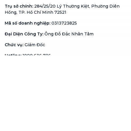
Trụ sở chính
:
284/25/20 Lý Thường Kiệt, Phường Diên
Hồng, TP. Hồ Chí Minh 72521
Mã số doanh nghiệp
:
0313723825
Đại Diện Công Ty
:
Ông Đỗ Đắc Nhân Tâm
Chức vụ
:
Giám Đốc
Hotline
:
1900 636 736
Hỗ trợ khách hàng
:
support@btaskee.com
Hỗ trợ doanh nghiệp
:
btaskee4biz.vn@btaskee.com
Việt Nam
Hỗ trợ
Liên hệ
Khiếu nại