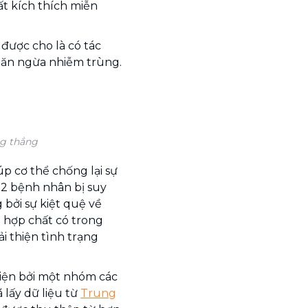
t kích thích miễn
ược cho là có tác
găn ngừa nhiễm trùng.
ng thẳng
úp cơ thể chống lại sự
32 bệnh nhân bị suy
 bởi sự kiệt quệ về
t hợp chất có trong
i thiện tình trạng
iện bởi một nhóm các
 lấy dữ liệu từ
Trung