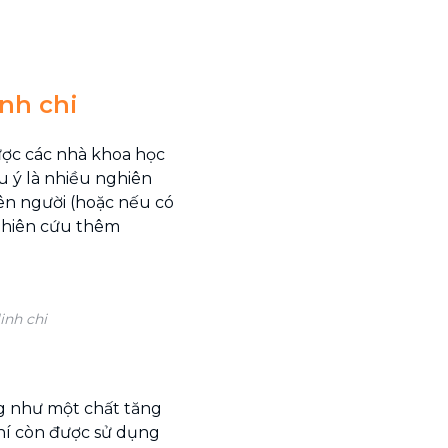
inh chi
được các nhà khoa học
 ý là nhiều nghiên
ên người (hoặc nếu có
nghiên cứu thêm
inh chi
ng như một chất tăng
hí còn được sử dụng