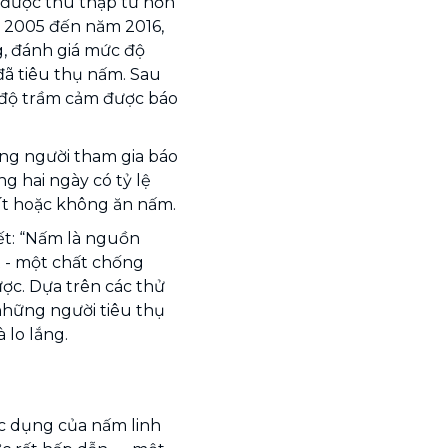
, được thu thập từ hơn
 2005 đến năm 2016,
g, đánh giá mức độ
ã tiêu thụ nấm. Sau
c độ trầm cảm được báo
ng người tham gia báo
g hai ngày có tỷ lệ
ít hoặc không ăn nấm.
ết: “Nấm là nguồn
 - một chất chống
ợc. Dựa trên các thử
những người tiêu thụ
lo lắng.
c dụng của nấm linh