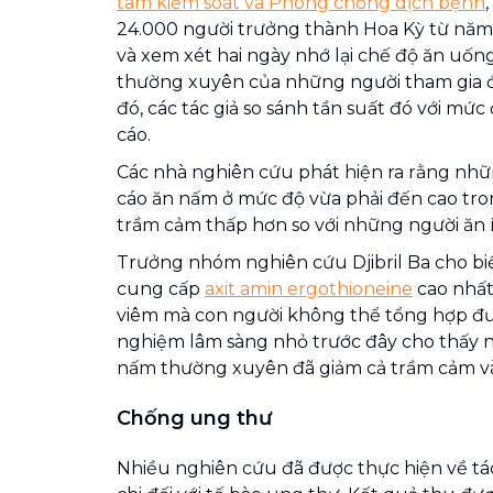
tâm kiểm soát và Phòng chống dịch bệnh
24.000 người trưởng thành Hoa Kỳ từ năm
và xem xét hai ngày nhớ lại chế độ ăn uốn
thường xuyên của những người tham gia đ
đó, các tác giả so sánh tần suất đó với mứ
cáo.
Các nhà nghiên cứu phát hiện ra rằng nhữ
cáo ăn nấm ở mức độ vừa phải đến cao tron
trầm cảm thấp hơn so với những người ăn 
Trưởng nhóm nghiên cứu Djibril Ba cho bi
cung cấp
axit amin ergothioneine
cao nhất
viêm mà con người không thể tổng hợp đư
nghiệm lâm sàng nhỏ trước đây cho thấy 
nấm thường xuyên đã giảm cả trầm cảm và 
Chống ung thư
Nhiều nghiên cứu đã được thực hiện về tá