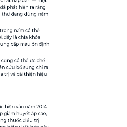
ược rất hấp dẫn — một
đã phát hiện ra rằng
ng thư đang dùng nấm
 trong nấm có thể
, đây là chìa khóa
cung cấp máu ổn định
 cũng có thể ức chế
iên cứu bổ sung chỉ ra
trị và cải thiện hiệu
c hiện vào năm 2014.
úp giảm huyết áp cao,
ng thuốc điều trị