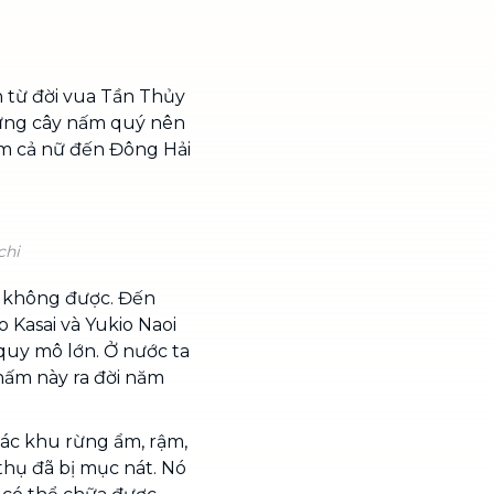
ện từ đời vua Tần Thủy
ững cây nấm quý nên
am cả nữ đến Đông Hải
chi
u không được. Đến
 Kasai và Yukio Naoi
quy mô lớn. Ở nước ta
 nấm này ra đời năm
các khu rừng ẩm, rậm,
 thụ đã bị mục nát. Nó