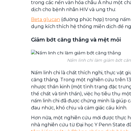
trong các nền văn hóa châu Á như một chấ
dịch cho bệnh nhân HIV và ung thư.
Beta glucan
(đường phức hợp) trong nấm đ
dụng kích thích hệ thống miễn dịch để n
Giảm bớt căng thẳng và mệt mỏi
Nấm linh chi làm giảm bớt că
Nấm linh chi là chất thích nghi, thực vật gi
căng thẳng. Trong một nghiên cứu trên 1
nhược thần kinh (một tình trạng đặc trưng
thể chất và tinh thần), việc họ tiêu thụ mộ
nấm linh chi đã được chứng minh là giúp cả
đau nhức, khó chịu và cảm giác cáu kỉnh.
Hơn nữa, một nghiên cứu mới được thực h
nhà nghiên cứu từ Đại học Y Penn State đã