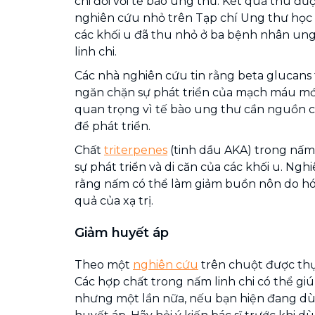
chi đối với tế bào ung thư. Kết quả thu đ
nghiên cứu nhỏ trên Tạp chí Ung thư học 
các khối u đã thu nhỏ ở ba bệnh nhân u
linh chi.
Các nhà nghiên cứu tin rằng beta glucans
ngăn chặn sự phát triển của mạch máu mới
quan trọng vì tế bào ung thư cần nguồn 
để phát triển.
Chất
triterpenes
(tinh dầu AKA) trong nấm
sự phát triển và di căn của các khối u. Ngh
rằng nấm có thể làm giảm buồn nôn do hóa 
quả của xạ trị.
Giảm huyết áp
Theo một
nghiên cứu
trên chuột được thự
Các hợp chất trong nấm linh chi có thể gi
nhưng một lần nữa, nếu bạn hiện đang dù