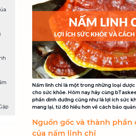
Chuyển nhà trọn gói, không lo dọn
của
dẹp nơi đi nơi đến
Vệ sinh công nghiệp
NEW
Vệ sinh chuyên nghiệp cho văn
g
phòng, nhà xưởng, công trình lớn
inh
nấm
Nấm linh chi là một trong những loại dược l
cho sức khỏe. Hôm nay hãy cùng bTaskee
phần dinh dưỡng cũng như là lợi ích sức k
Gặp
mang lại, từ đó hiểu hơn về cách bảo quản
Nguồn gốc và thành phần
của nấm linh chi