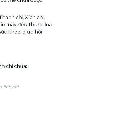
ý có thể chữa được
hanh chi, Xích chi,
 nấm này đều thuộc loại
sức khỏe, giúp hồi
nh chi chứa:
 linh chi