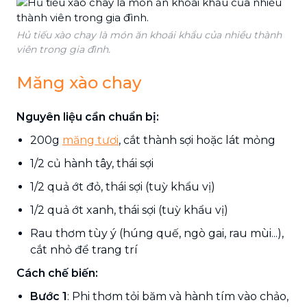
Hủ tiếu xào chay là món ăn khoái khẩu của nhiều thành
viên trong gia đình.
Măng xào chay
Nguyên liệu cần chuẩn bị:
200g
măng tươi
, cắt thành sợi hoặc lát mỏng
1/2 củ hành tây, thái sợi
1/2 quả ớt đỏ, thái sợi (tuỳ khẩu vị)
1/2 quả ớt xanh, thái sợi (tuỳ khẩu vị)
Rau thơm tùy ý (húng quế, ngò gai, rau mùi...),
cắt nhỏ để trang trí
Cách chế biến:
Bước 1
: Phi thơm tỏi băm và hành tím vào chảo,