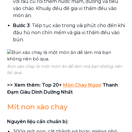
với rau củ rồi thêm nước mắm, đường và tiêu
vào chảo. Khuấy đều để gia vị thấm đều vào
món ăn.
Bước 3
: Tiếp tục xào trong vài phút cho đến khi
đậu hũ non chín mềm và gia vị thấm đều vào
bún.
Bún xào chay là một món ăn dễ làm mà bạn không nên
bỏ qua.
>> Xem thêm: Top 20+
Món Chay Ngon
Thanh
Đạm Giàu Dinh Dưỡng Nhất
Mít non xào chay
Nguyên liệu cần chuẩn bị:
300g mít non, cắt thành sợi hoặc miếng nhỏ