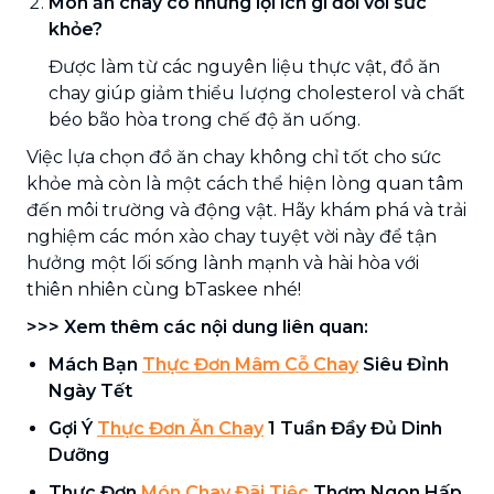
Món ăn chay có những lợi ích gì đối với sức
khỏe?
Được làm từ các nguyên liệu thực vật, đồ ăn
chay giúp giảm thiểu lượng cholesterol và chất
béo bão hòa trong chế độ ăn uống.
Việc lựa chọn đồ ăn chay không chỉ tốt cho sức
khỏe mà còn là một cách thể hiện lòng quan tâm
đến môi trường và động vật. Hãy khám phá và trải
nghiệm các món xào chay tuyệt vời này để tận
hưởng một lối sống lành mạnh và hài hòa với
thiên nhiên cùng bTaskee nhé!
>>> Xem thêm các nội dung liên quan:
Mách Bạn
Thực Đơn Mâm Cỗ Chay
Siêu Đỉnh
Ngày Tết
Gợi Ý
Thực Đơn Ăn Chay
1 Tuần Đầy Đủ Dinh
Dưỡng
Thực Đơn
Món Chay Đãi Tiệc
Thơm Ngon Hấp