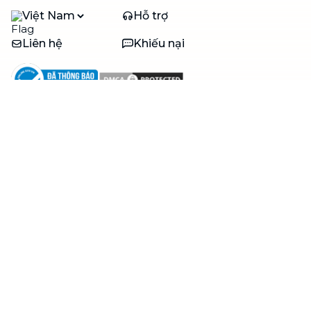
Việt Nam
Hỗ trợ
Liên hệ
Khiếu nại
Công ty
Về bTaskee
Liên hệ
Tuyển dụng
Câu chuyện người giúp
việc
bTaskee dành cho
Blog
doanh nghiệp
Trở thành đối tác
Hỗ trợ