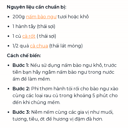
Nguyên liệu cần chuẩn bị:
200g
nấm bào ngư
tươi hoặc khô
1 hành tây (thái sợi)
1 củ
cà rốt
( thái sợi)
1/2 quả
cà chua
(thái lát mỏng)
Cách chế biến:
Bước 1:
Nếu sử dụng nấm bào ngư khô, trước
tiên bạn hãy ngâm nấm bào ngư trong nước
ấm để làm mềm.
Bước 2:
Phi thơm hành tỏi rồi cho bào ngư xào
cùng các loại rau củ trong khoảng 5 phút cho
đến khi chúng mềm.
Bước 3:
Nêm nếm cùng các gia vị như muối,
tương, tiêu, ớt để hương vị đậm đà hơn.