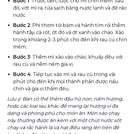
Bước 1
: Trước tiên, luộc cho mì chín mềm. Sau
đó, vớt mì ra, rửa sạch bằng nước lạnh và để ráo
nước.
Bước 2
: Phi thơm tỏi băm và hành tím rồi thêm
hành tây, cà rốt, ớt đỏ và ớt xanh vào chảo. Xào
trong khoảng 2-3 phút cho đến khi rau củ chín
mềm.
Bước 3
: Thêm mì xào vào chảo, khuấy đều với
rau củ và nêm nếm gia vị.
Bước 4
: Tiếp tục xào mì và rau củ trong vài
phút cho đến khi mọi thành phần được nấu
chín và gia vị thấm đều.
Lưu ý: Bạn có thể thêm đậu hũ non, nấm hương,
hoặc các loại rau khác để mang lại hương vị đa
dạng và phong phú cho món ăn. Món xào chay
này thường được ăn kèm với một chút nước sốt
chay và rắc hành lá và hạt điều rang lên trên để