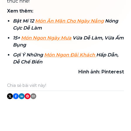
thức nhé!
Xem thêm:
Bật Mí 12
Món Ăn Mặn Cho Ngày Nắng
Nóng
Cực Dễ Làm
15+
Món Ngon Ngày Mưa
Vừa Dễ Làm, Vừa Ấm
Bụng
Gợi Ý Những
Món Ngon Đãi Khách
Hấp Dẫn,
Dễ Chế Biến
Hình ảnh: Pinterest
Chia sẻ bài viết này!