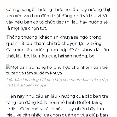
Cảm giác ngồi thưởng thức nồi lẩu hay nướng thịt
xèo xèo vào ban đêm thật đáng nhớ và thú vị. Vì
vậy nếu bạn có tổ chức tiệc thì lẩu hay nướng sẽ
là một lựa chọn tốt.
Thông thường, khách ăn khuya sẽ ngồi trong
quán rất lâu, thậm chí trò chuyện 1,5 - 2 tiếng.
Các món lẩu, nướng phù hợp để ăn khuya là: Lẩu
thái, lẩu bò, lẩu riêu cua, hải sản nướng, bò…
Một bàn lẩu nóng hổi phù hợp cho nhóm bạn trẻ tụ tập
và tâm sự đêm khuya
Hiện nay nhu cầu ăn lẩu - nướng của các bạn trẻ
tăng lên đáng kể. Nhiều mô hình Buffet 139k,
179k,... được mở ra rất nhiều. Tuy nhiên hãy tìm
hiểu và cân nhắc lựa chọn quán ăn vừa giúp bạn