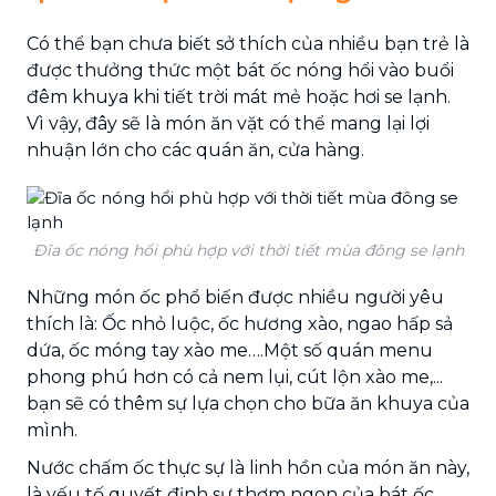
Có thể bạn chưa biết sở thích của nhiều bạn trẻ là
được thưởng thức một bát ốc nóng hổi vào buổi
đêm khuya khi tiết trời mát mẻ hoặc hơi se lạnh.
Vì vậy, đây sẽ là món ăn vặt có thể mang lại lợi
nhuận lớn cho các quán ăn, cửa hàng.
Đĩa ốc nóng hổi phù hợp với thời tiết mùa đông se lạnh
Những món ốc phổ biến được nhiều người yêu
thích là: Ốc nhỏ luộc, ốc hương xào, ngao hấp sả
dứa, ốc móng tay xào me….Một số quán menu
phong phú hơn có cả nem lụi, cút lộn xào me,...
bạn sẽ có thêm sự lựa chọn cho bữa ăn khuya của
mình.
Nước chấm ốc thực sự là linh hồn của món ăn này,
là yếu tố quyết định sự thơm ngon của bát ốc