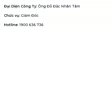
Đại Diện Công Ty
:
Ông Đỗ Đắc Nhân Tâm
Chức vụ
:
Giám Đốc
Hotline
:
1900 636 736
Hỗ trợ khách hàng
:
support@btaskee.com
Hỗ trợ doanh nghiệp
:
btaskee4biz.vn@btaskee.com
Việt Nam
Hỗ trợ
Liên hệ
Khiếu nại
Công ty
Về bTaskee
Liên hệ