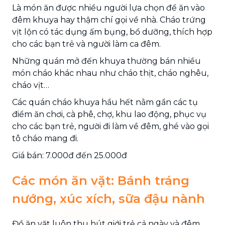
Là món ăn được nhiều người lựa chọn để ăn vào
đêm khuya hay thậm chí gọi về nhà. Cháo trứng
vịt lộn có tác dụng ấm bụng, bổ dưỡng, thích hợp
cho các bạn trẻ và người làm ca đêm.
Những quán mở đến khuya thường bán nhiều
món cháo khác nhau như cháo thịt, cháo nghêu,
cháo vịt…
Các quán cháo khuya hầu hết nằm gần các tụ
điểm ăn chơi, cà phê, chợ, khu lao động, phục vụ
cho các bạn trẻ, người đi làm về đêm, ghé vào gọi
tô cháo mang đi.
Giá bán: 7.000đ đến 25.000đ
Các món ăn vặt: Bánh tráng
nướng, xúc xích, sữa đậu nành
Đồ ăn vặt luôn thu hút giới trẻ cả ngày và đêm,