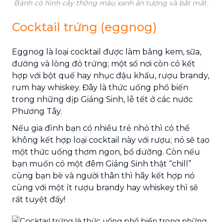
Bánh có hình cây thông màu xanh ấn tượng và bắt mắt.
Cocktail trứng (eggnog)
Eggnog là loại cocktail được làm bằng kem, sữa,
đường và lòng đỏ trứng; một số nơi còn có kết
hợp với bột quế hay nhục đậu khấu, rượu brandy,
rum hay whiskey. Đây là thức uống phổ biến
trong những dịp Giáng Sinh, lễ tết ở các nước
Phương Tây.
Nếu gia đình bạn có nhiều trẻ nhỏ thì có thể
không kết hợp loại cocktail này với rượu; nó sẽ tạo
một thức uống thơm ngon, bổ dưỡng. Còn nếu
bạn muốn có một đêm Giáng Sinh thật “chill”
cùng bạn bè và người thân thì hãy kết hợp nó
cùng với một ít rượu brandy hay whiskey thì sẽ
rất tuyệt đấy!