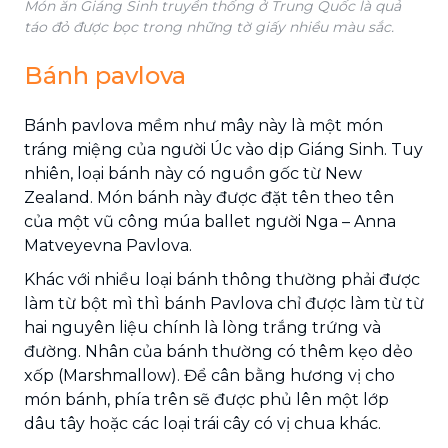
Món ăn Giáng Sinh truyền thống ở Trung Quốc là quả
táo đỏ được bọc trong những tờ giấy nhiều màu sắc.
Bánh pavlova
Bánh pavlova mềm như mây này là một món
tráng miệng của người Úc vào dịp Giáng Sinh. Tuy
nhiên, loại bánh này có nguồn gốc từ New
Zealand. Món bánh này được đặt tên theo tên
của một vũ công múa ballet người Nga – Anna
Matveyevna Pavlova.
Khác với nhiều loại bánh thông thường phải được
làm từ bột mì thì bánh Pavlova chỉ được làm từ từ
hai nguyên liệu chính là lòng trắng trứng và
đường. Nhân của bánh thường có thêm kẹo dẻo
xốp (Marshmallow). Để cân bằng hương vị cho
món bánh, phía trên sẽ được phủ lên một lớp
dâu tây hoặc các loại trái cây có vị chua khác.