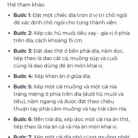
thể tham khảo:
Bước 1:
Đặt một chiếc dĩa tròn ở vị trí chỗ ngồi
để xác định chỗ ngồi cho từng thành viên.
Bước 2:
Xếp các hũ muối, tiêu xay - gia vị ở phía
trên dĩa, cách khoảng 15 cm.
Bước 3:
Đặt dao thịt ở bên phải dĩa, nằm dọc,
tiếp theo là dao cắt cá, muỗng súp và cuối
cùng là dao dùng để ăn món khai vị.
Bước 4:
Xếp khăn ăn ở giữa dĩa.
Bước 5:
Xếp một cái muỗng và một cái nĩa
tráng miệng ở phía trên dĩa (dưới hũ muối và
tiêu), nằm ngang và được đặt theo chiều
thuận tay phải cầm muỗng và tay trái cầm nĩa.
Bước 6:
Bên trái dĩa, xếp dọc một cái nĩa ăn thịt,
tiếp theo là nĩa ăn cá và nĩa ăn món khai vị.
Bước 7:
Xếp một cái dĩa nhỏ cùng muỗng phết