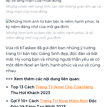
Những chiếc nến lung linh, tạo nên không gian ấm áp và
lãng mạn của mùa đông.
Những hình ảnh từ bàn tiệc là niềm hạnh phúc, là kỷ
niệm đáng nhớ của mỗi gia đình.
Vừa rồi bTaskee đã gửi đến bạn những ý tưởng
trang trí bàn tiệc Giáng Sinh đẹp, độc đáo và bắt
mắt. Hy vọng bạn và những người thân yêu sẽ có
một đêm Noel an lành, hạnh phúc và vui vẻ cùng
nhau.
>>> Xem thêm các nội dung liên quan:
Top 13 Cách
Trang Trí Noel Cho Cửa Hàng
Thu Hút Khách 2023
Gợi Ý 10+ Cách
Trang Trí Noel Mầm Non
Độc
Đáo Và Sáng Tạo Nhất 2023