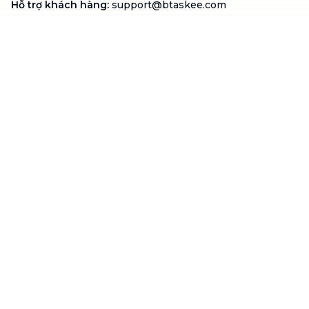
Hỗ trợ khách hàng
:
support@btaskee.com
Hỗ trợ doanh nghiệp
:
btaskee4biz.vn@btaskee.com
Việt Nam
Hỗ trợ
Liên hệ
Khiếu nại
Công ty
Về bTaskee
Liên hệ
Tuyển dụng
Câu chuyện người giúp
việc
bTaskee dành cho
Blog
doanh nghiệp
Trở thành đối tác