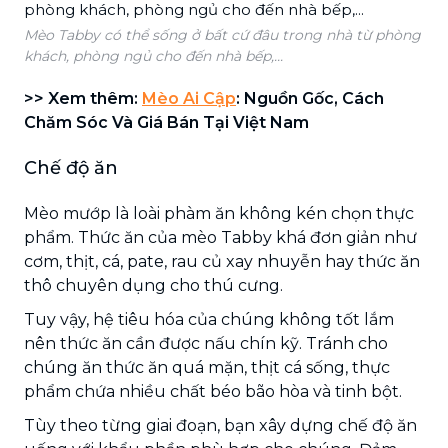
Mèo Tabby có thể sống ở bất cứ đâu trong nhà từ phòng
khách, phòng ngủ cho đến nhà bếp,...
>> Xem thêm:
Mèo Ai Cập
: Nguồn Gốc, Cách
Chăm Sóc Và Giá Bán Tại Việt Nam
Chế độ ăn
Mèo mướp là loài phàm ăn không kén chọn thực
phẩm. Thức ăn của mèo Tabby khá đơn giản như
cơm, thịt, cá, pate, rau củ xay nhuyễn hay thức ăn
thô chuyên dụng cho thú cưng.
Tuy vậy, hệ tiêu hóa của chúng không tốt lắm
nên thức ăn cần được nấu chín kỹ. Tránh cho
chúng ăn thức ăn quá mặn, thịt cá sống, thực
phẩm chứa nhiều chất béo bão hòa và tinh bột.
Tùy theo từng giai đoạn, bạn xây dựng chế độ ăn