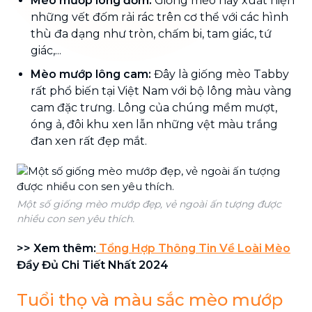
Mèo mướp lông đốm:
Giống mèo này xuất hiện
những vết đốm rải rác trên cơ thể với các hình
thù đa dạng như tròn, chấm bi, tam giác, tứ
giác,...
Mèo mướp lông cam:
Đây là giống mèo Tabby
rất phổ biến tại Việt Nam với bộ lông màu vàng
cam đặc trưng. Lông của chúng mềm mượt,
óng ả, đôi khu xen lẫn những vệt màu trắng
đan xen rất đẹp mắt.
Một số giống mèo mướp đẹp, vẻ ngoài ấn tượng được
nhiều con sen yêu thích.
>> Xem thêm:
Tổng Hợp Thông Tin Về Loài Mèo
Đầy Đủ Chi Tiết Nhất 2024
Tuổi thọ và màu sắc mèo mướp