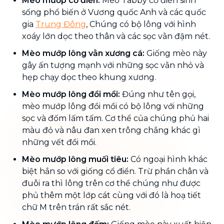
Mèo mướp cổ điển:
Mèo Tabby cổ điển sinh
sống phổ biến ở Vương quốc Anh và các quốc
gia
Trung Đông
, Chúng có bộ lông với hình
xoáy lớn dọc theo thân và các sọc vằn đậm nét.
Mèo mướp lông vằn xương cá:
Giống mèo này
gây ấn tượng mạnh với những sọc vằn nhỏ và
hẹp chạy dọc theo khung xương.
Mèo mướp lông đồi mồi:
Đúng như tên gọi,
mèo mướp lông đồi mồi có bộ lông với những
sọc và đốm lấm tấm. Cơ thể của chúng phủ hai
màu đỏ và nâu đan xen trông chẳng khác gì
những vết đồi mồi.
Mèo mướp lông muối tiêu:
Có ngoại hình khác
biệt hẳn so với giống cổ điển. Trừ phần chân và
đuôi ra thì lông trên cơ thể chúng như được
phủ thêm một lớp cát cùng với đó là hoạ tiết
chữ M trên trán rất sắc nét.