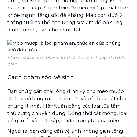
uống với khẩu phần phù hợp cho chúng. Đảm
bảo cung cấp đủ protein để mèo mướp phát triển
khỏe mạnh, tăng sức đề kháng. Mèo con dưới 2
tháng tuổi có thể cho uống sữa ấm để bổ sung
dinh dưỡng, hạn chế bệnh tật.
Mèo mướp là loài phàm ăn, thức ăn của chúng khá đơn
giản.
Cách chăm sóc, vệ sinh
Bạn chú ý cần chải lông định kỳ cho mèo mướp
để loại bỏ lông rụng. Tắm rửa và bắt bọ chét cho
chúng ít nhất 1 lần/tuần bằng các loại sữa tắm
thú cưng chuyên dụng. Đồng thời cắt móng, loại
bỏ gỉ mắt và chất sáp, nhờn trong tai của mèo.
Ngoài ra, bạn cũng cần vệ sinh không gian sống,