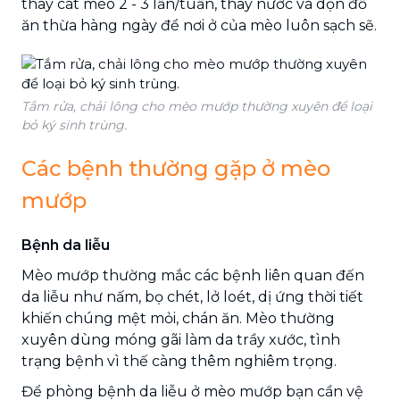
thay cát mèo 2 - 3 lần/tuần, thay nước và dọn đồ
ăn thừa hàng ngày để nơi ở của mèo luôn sạch sẽ.
Tắm rửa, chải lông cho mèo mướp thường xuyên để loại
bỏ ký sinh trùng.
Các bệnh thường gặp ở mèo
mướp
Bệnh da liễu
Mèo mướp thường mắc các bệnh liên quan đến
da liễu như nấm, bọ chét, lở loét, dị ứng thời tiết
khiến chúng mệt mỏi, chán ăn. Mèo thường
xuyên dùng móng gãi làm da trầy xước, tình
trạng bệnh vì thế càng thêm nghiêm trọng.
Để phòng bệnh da liễu ở mèo mướp bạn cần vệ