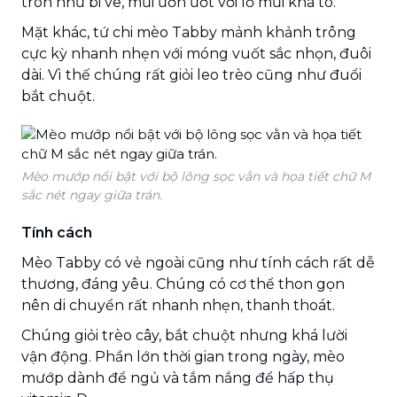
tròn như bi ve, mũi ươn ướt với lỗ mũi khá to.
Mặt khác, tứ chi mèo Tabby mảnh khảnh trông
cực kỳ nhanh nhẹn với móng vuốt sắc nhọn, đuôi
dài. Vì thế chúng rất giỏi leo trèo cũng như đuổi
bắt chuột.
Mèo mướp nổi bật với bộ lông sọc vằn và họa tiết chữ M
sắc nét ngay giữa trán.
Tính cách
Mèo Tabby có vẻ ngoài cũng như tính cách rất dễ
thương, đáng yêu. Chúng có cơ thể thon gọn
nên di chuyển rất nhanh nhẹn, thanh thoát.
Chúng giỏi trèo cây, bắt chuột nhưng khá lười
vận động. Phần lớn thời gian trong ngày, mèo
mướp dành để ngủ và tắm nắng để hấp thụ