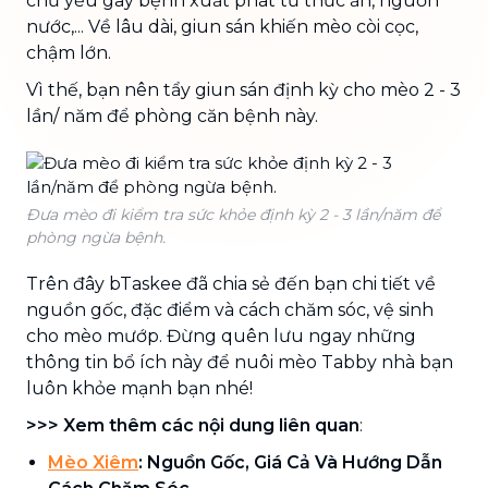
chủ yếu gây bệnh xuất phát từ thức ăn, nguồn
nước,... Về lâu dài, giun sán khiến mèo còi cọc,
chậm lớn.
Vì thế, bạn nên tẩy giun sán định kỳ cho mèo 2 - 3
lần/ năm để phòng căn bệnh này.
Đưa mèo đi kiểm tra sức khỏe định kỳ 2 - 3 lần/năm để
phòng ngừa bệnh.
Trên đây bTaskee đã chia sẻ đến bạn chi tiết về
nguồn gốc, đặc điểm và cách chăm sóc, vệ sinh
cho mèo mướp. Đừng quên lưu ngay những
thông tin bổ ích này để nuôi mèo Tabby nhà bạn
luôn khỏe mạnh bạn nhé!
>>> Xem thêm các nội dung liên quan
:
Mèo Xiêm
: Nguồn Gốc, Giá Cả Và Hướng Dẫn