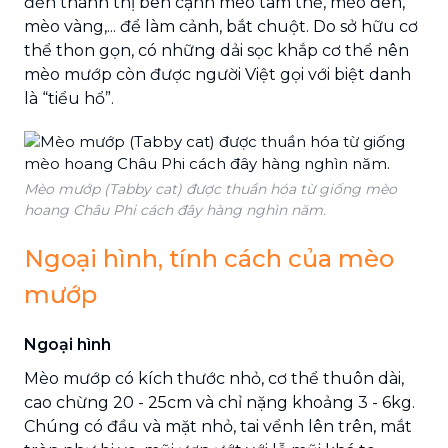
đến thành thị bên cạnh mèo tam thể, mèo đen,
mèo vàng,... để làm cảnh, bắt chuột. Do sở hữu cơ
thể thon gọn, có những dải sọc khắp cơ thể nên
mèo mướp còn được người Việt gọi với biệt danh
là “tiểu hổ”.
Mèo mướp (Tabby cat) được thuần hóa từ giống mèo
hoang Châu Phi cách đây hàng nghìn năm.
Ngoại hình, tính cách của mèo
mướp
Ngoại hình
Mèo mướp có kích thước nhỏ, cơ thể thuôn dài,
cao chừng 20 - 25cm và chỉ nặng khoảng 3 - 6kg.
Chúng có đầu và mặt nhỏ, tai vểnh lên trên, mắt