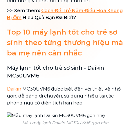
nói chung và phổi nói riêng cho con.
>> Xem thêm:
Cách Để Trẻ Nằm Điều Hòa Không
Bị Ốm
Hiệu Quả Bạn Đã Biết?
Top 10 máy lạnh tốt cho trẻ sơ
sinh theo từng thương hiệu mà
ba mẹ nên cân nhắc
Máy lạnh tốt cho trẻ sơ sinh - Daikin
MC30UVM6
Daikin
MC30UVM6 được biết đến với thiết kế nhỏ
gọn, dễ dàng di chuyển, sử dụng nhiều tại các
phòng ngủ có diện tích hạn hẹp.
Mẫu máy lạnh Daikin MC30UVM6 gọn nhẹ