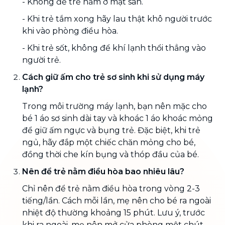
- Không để trẻ nằm ở mặt sàn.
- Khi trẻ tắm xong hãy lau thật khô người trước
khi vào phòng điều hòa.
- Khi trẻ sốt, không để khí lạnh thổi thẳng vào
người trẻ.
Cách giữ ấm cho trẻ sơ sinh khi sử dụng máy
lạnh?
Trong môi trường máy lạnh, bạn nên mặc cho
bé 1 áo sơ sinh dài tay và khoác 1 áo khoác mỏng
để giữ ấm ngực và bụng trẻ. Đặc biệt, khi trẻ
ngủ, hãy đắp một chiếc chăn mỏng cho bé,
đồng thời che kín bụng và thóp đầu của bé.
Nên để trẻ nằm điều hòa bao nhiêu lâu?
Chỉ nên để trẻ nằm điều hòa trong vòng 2-3
tiếng/lần. Cách mỗi lần, mẹ nên cho bé ra ngoài
nhiệt độ thường khoảng 15 phút. Lưu ý, trước
khi ra ngoài, mẹ nên mở cửa phòng một chút