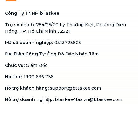
Công Ty TNHH bTaskee
Trụ sở chính
:
284/25/20 Lý Thường Kiệt, Phường Diên
Hồng, TP. Hồ Chí Minh 72521
Mã số doanh nghiệp
:
0313723825
Đại Diện Công Ty
:
Ông Đỗ Đắc Nhân Tâm
Chức vụ
:
Giám Đốc
Hotline
:
1900 636 736
Hỗ trợ khách hàng
:
support@btaskee.com
Hỗ trợ doanh nghiệp
:
btaskee4biz.vn@btaskee.com
Việt Nam
Hỗ trợ
Liên hệ
Khiếu nại