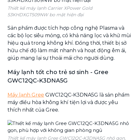
Thiết kế máy lạnh Carrier XPower Gold
53KHDXGT509NW bo mặt hiện đại
Sản phẩm được tích hợp công nghệ Plasma và
các bộ lọc siêu mỏng, có khả năng lọc và khử mùi
hiệu quả trong không khí. Đồng thời, thiết bị sở
hữu chế độ làm mát nhanh và hoạt động êm ái,
giúp mang lại sự thoải mái cho người dùng.
Máy lạnh tốt cho trẻ sơ sinh - Gree
GWC12QC-K3DNA5G
Máy lạnh Gree
GWC12QC-K3DNA5G là sản phẩm
máy điều hòa không khí tiện lợi và được yêu
thích nhất của Gree.
Thiết kế máy lạnh Gree GWC12QC-K3DNA5G nhỏ gọn,