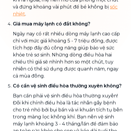
và đứng khoảng vài phút để bé không bị
sốc
nhiệt
.
Giá mua máy lạnh có đắt không?
Ngày nay có rất nhiều dòng máy lạnh cao cấp
chỉ với mức giá khoảng 5 - 7 triệu đồng, được
tích hợp đầy đủ công năng giúp bảo vệ sức
khỏe trẻ sơ sinh. Những dòng điều hòa hai
chiều thì giá sẽ nhỉnh hơn so một chút, tuy
nhiên có thể sử dụng được quanh năm, ngay
cả mùa đông.
Có cần vệ sinh điều hòa thường xuyên không?
Bạn cần phải vệ sinh điều hòa thường xuyên!
Đôi khi chính điều hòa là tác nhân gây bệnh
cho trẻ nhỏ bởi bụi bẩn và vi khuẩn tích tụ bên
trong màng lọc không khí. Bạn nên vệ sinh
máy lạnh khoảng 3 - 4 tháng/lần để đảm bảo
an toàn sức khỏe cho con và kéo dài tuổi thọ