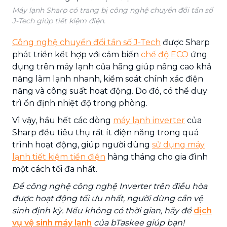
Máy lạnh Sharp có trang bị công nghệ chuyển đổi tần số
J-Tech giúp tiết kiệm điện.
Công nghệ chuyển đổi tần số J-Tech
được Sharp
phát triển kết hợp với cảm biến
chế độ ECO
ứng
dụng trên máy lạnh của hãng giúp nâng cao khả
năng làm lạnh nhanh, kiểm soát chính xác điện
năng và công suất hoạt động. Do đó, có thể duy
trì ổn định nhiệt độ trong phòng.
Vì vậy, hầu hết các dòng
máy lạnh inverter
của
Sharp đều tiêu thụ rất ít điện năng trong quá
trình hoạt động, giúp người dùng
sử dụng máy
lạnh tiết kiệm tiền điện
hàng tháng cho gia đình
một cách tối đa nhất.
Để công nghệ công nghệ Inverter trên điều hòa
được hoạt động tối ưu nhất, người dùng cần vệ
sinh định kỳ. Nếu không có thời gian, hãy để
dịch
vụ vệ sinh máy lạnh
của bTaskee giúp bạn!