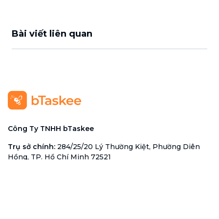
Bài viết liên quan
Công Ty TNHH bTaskee
Trụ sở chính
:
284/25/20 Lý Thường Kiệt, Phường Diên
Hồng, TP. Hồ Chí Minh 72521
Mã số doanh nghiệp
:
0313723825
Đại Diện Công Ty
:
Ông Đỗ Đắc Nhân Tâm
Chức vụ
:
Giám Đốc