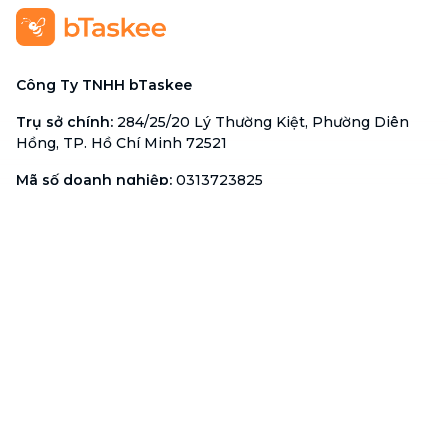
Công Ty TNHH bTaskee
Trụ sở chính
:
284/25/20 Lý Thường Kiệt, Phường Diên
Hồng, TP. Hồ Chí Minh 72521
Mã số doanh nghiệp
:
0313723825
Đại Diện Công Ty
:
Ông Đỗ Đắc Nhân Tâm
Chức vụ
:
Giám Đốc
Hotline
:
1900 636 736
Hỗ trợ khách hàng
:
support@btaskee.com
Hỗ trợ doanh nghiệp
:
btaskee4biz.vn@btaskee.com
Việt Nam
Hỗ trợ
Liên hệ
Khiếu nại