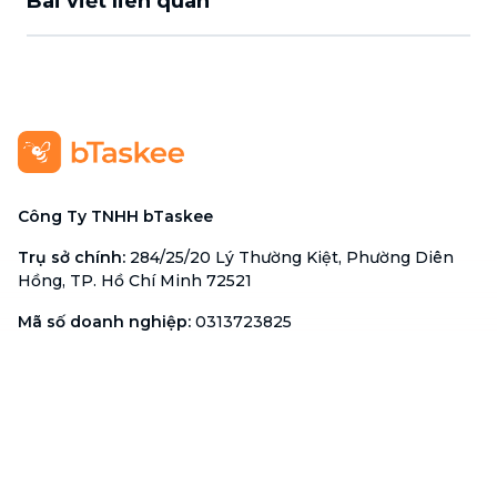
Bài viết liên quan
Công Ty TNHH bTaskee
Trụ sở chính
:
284/25/20 Lý Thường Kiệt, Phường Diên
Hồng, TP. Hồ Chí Minh 72521
Mã số doanh nghiệp
:
0313723825
Đại Diện Công Ty
:
Ông Đỗ Đắc Nhân Tâm
Chức vụ
:
Giám Đốc
Hotline
:
1900 636 736
Hỗ trợ khách hàng
:
support@btaskee.com