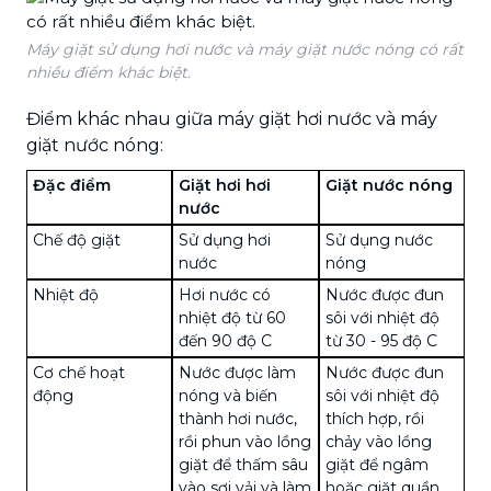
Máy giặt sử dụng hơi nước và máy giặt nước nóng có rất
nhiều điểm khác biệt.
Điểm khác nhau giữa máy giặt hơi nước và máy
giặt nước nóng:
Đặc điểm
Giặt hơi hơi
Giặt nước nóng
nước
Chế độ giặt
Sử dụng hơi
Sử dụng nước
nước
nóng
Nhiệt độ
Hơi nước có
Nước được đun
nhiệt độ từ 60
sôi với nhiệt độ
đến 90 độ C
từ 30 - 95 độ C
Cơ chế hoạt
Nước được làm
Nước được đun
động
nóng và biến
sôi với nhiệt độ
thành hơi nước,
thích hợp, rồi
rồi phun vào lồng
chảy vào lồng
giặt để thấm sâu
giặt để ngâm
vào sợi vải và làm
hoặc giặt quần