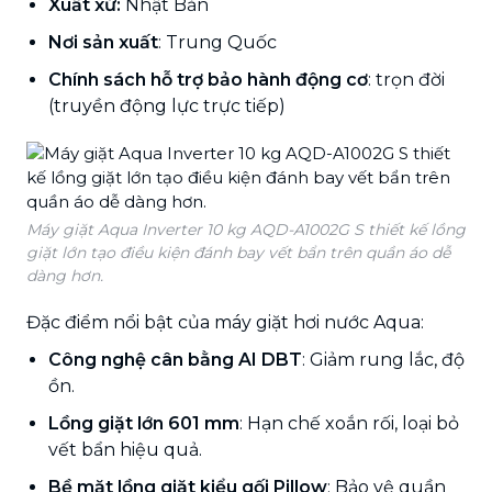
Xuất xứ:
Nhật Bản
Nơi sản xuất
: Trung Quốc
Chính sách hỗ trợ bảo hành động cơ
: trọn đời
(truyền động lực trực tiếp)
Máy giặt Aqua Inverter 10 kg AQD-A1002G S thiết kế lồng
giặt lớn tạo điều kiện đánh bay vết bẩn trên quần áo dễ
dàng hơn.
Đặc điểm nổi bật của máy giặt hơi nước Aqua:
Công nghệ cân bằng AI DBT
: Giảm rung lắc, độ
ồn.
Lồng giặt lớn 601 mm
: Hạn chế xoắn rối, loại bỏ
vết bẩn hiệu quả.
Bề mặt lồng giặt kiểu gối Pillow
: Bảo vệ quần