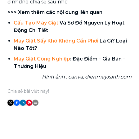
ở những chia sẻ sau nhé!
>>> Xem thêm các nội dung liên quan:
Cấu Tạo Máy Giặt
Và Sơ Đồ Nguyên Lý Hoạt
Động Chi Tiết
Máy Giặt Sấy Khô Không Cần Phơi
Là Gì? Loại
Nào Tốt?
Máy Giặt Công Nghiệp
: Đặc Điểm – Giá Bán –
Thương Hiệu
Hình ảnh : canva, dienmayxanh.com
Chia sẻ bài viết này!