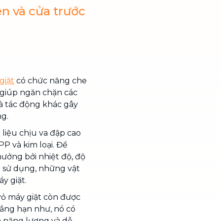
ên và cửa trước
giặt
có chức năng che
 giúp ngăn chặn các
à tác động khác gây
g.
liệu chịu va đập cao
P và kim loại. Để
ưởng bởi nhiệt độ, độ
n sử dụng, những vật
y giặt.
 vỏ máy giặt còn được
hẳng hạn như, nó có
ệm năng lượng và dễ