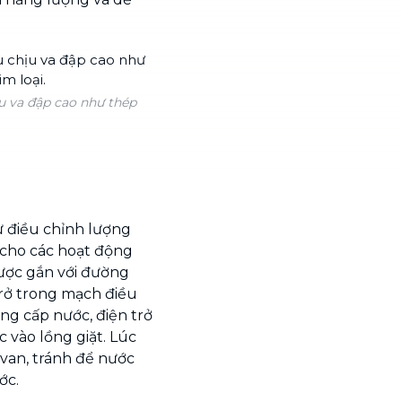
u va đập cao như thép
ự điều chỉnh lượng
 cho các hoạt động
ược gắn với đường
trở trong mạch điều
ng cấp nước, điện trở
 vào lồng giặt. Lúc
g van, tránh để nước
ớc.