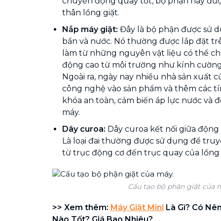
chuyển động quay tốt, bộ phận này được
thân lồng giặt.
Nắp máy giặt:
Đây là bộ phận được sử 
bẩn và nước. Nó thường được lắp đặt tr
làm từ những nguyên vật liệu có thể ch
động cao từ môi trường như kính cường
Ngoài ra, ngày nay nhiều nhà sản xuất 
công nghệ vào sản phẩm và thêm các t
khóa an toàn, cảm biến áp lực nước và đ
máy.
Dây curoa:
Dây curoa kết nối giữa động 
Là loại đai thường được sử dụng để tr
từ trục động cơ đến trục quay của lồng 
Cấu tạo bộ phận giặt của 
>> Xem thêm:
Máy Giặt Mini
Là Gì? Có Nê
Nào Tốt? Giá Bao Nhiêu?