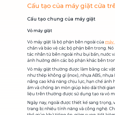
Cấu tạo của máy giặt cửa tr
Cấu tạo chung của máy giặt
Vỏ máy giặt
Vỏ máy giặt là bộ phận bên ngoài của
máy 
chắn và bảo vệ các bộ phận bên trong. Nó
tác nhân từ bên ngoài như bụi bẩn, nước v
ảnh hưởng đến các bộ phận khác bên tron
Vỏ máy giặt thường được làm bằng các vật 
như thép không gỉ (inox), nhựa ABS, nhựa P
nâng cao khả năng chịu lực, hạn chế ảnh h
ẩm và chống ăn mòn giúp kéo dài thời gia
liệu trên thường được sử dụng tạo ra vỏ má
Ngày nay, ngoài được thiết kế sang trọng,
trang bị nhiều tính năng và công nghệ. C
thể giúp khử tiếng ồn, giảm rung, tiết ki