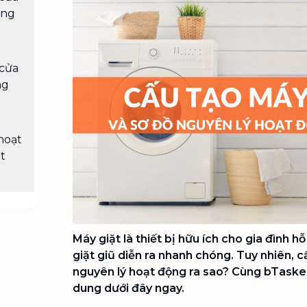
Chuyển nhà trọn gói, không lo dọn
ồng
dẹp nơi đi nơi đến
Vệ sinh công nghiệp
NEW
Vệ sinh chuyên nghiệp cho văn
 cửa
phòng, nhà xưởng, công trình lớn
ng
hoạt
t
Máy giặt là thiết bị hữu ích cho gia đình h
giặt giũ diễn ra nhanh chóng. Tuy nhiên, c
nguyên lý hoạt động ra sao? Cùng bTaskee
dung dưới đây ngay.