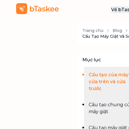
Về bTa
Giới
Trang chủ
Blog
Thôn
Cấu Tạo Máy Giặt Và 
Khu
Tuy
Mục lục
Liên
Cấu tạo của máy 
cửa trên và cửa
trước
Cấu tạo chung c
máy giặt
Cấu tạo máy giặt