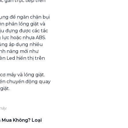
 gắn trực tiếp trên
dụng để ngăn chặn bụi
ên phần lồng giặt và
ịu đựng được các tác
 lực hoặc nhựa ABS.
cũng áp dụng nhiều
ính năng mới như
èn Led hiển thị trên
cơ máy và lồng giặt.
uyền chuyển động quay
giặt.
máy.
n Mua Không? Loại