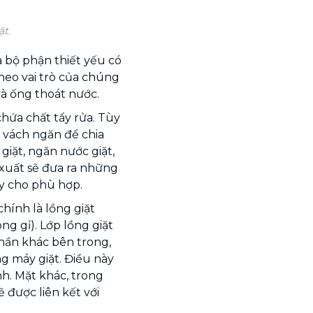
ặt.
 bộ phận thiết yếu có
theo vai trò của chúng
và ống thoát nước.
chứa chất tẩy rửa. Tùy
ó vách ngăn để chia
iặt, ngăn nước giặt,
 xuất sẽ đưa ra những
ẩy cho phù hợp.
hính là lồng giặt
ng gỉ). Lớp lồng giặt
phần khác bên trong,
ng máy giặt. Điều này
h. Mặt khác, trong
ẽ được liên kết với