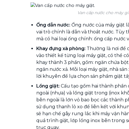
Van cấp nước cho máy gi
Ống dẫn nước:
Ống nước của máy giặt là
vai trò chính là dẫn và thoát nước. Tùy 
mà có hai loại ống chính: ống cấp nước 
Khay đựng xà phòng:
Thường là nơi để 
vào thiết kế từng loại máy giặt, có thể c
khay thành 3 phần, gồm: ngăn chứa bột g
ngăn nước xả. Mỗi loại máy giặt, nhà sản
lời khuyên để lựa chọn sản phẩm giặt t
Lồng giặt:
Cấu tạo gồm hai thành phần c
ngoài (nhựa) và lồng giặt trong (inox khô
bên ngoài là lớn vỏ bao bọc các thành 
sử dụng thanh lò xo để liên kết với khu
sẽ hạn chế gây rung lắc khi máy vận hàn
quá trình giặt, lớp lồng inox bên trong s
trục quay.