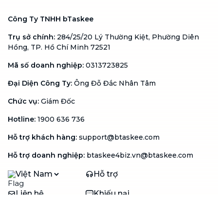
Công Ty TNHH bTaskee
Trụ sở chính
:
284/25/20 Lý Thường Kiệt, Phường Diên
Hồng, TP. Hồ Chí Minh 72521
Mã số doanh nghiệp
:
0313723825
Đại Diện Công Ty
:
Ông Đỗ Đắc Nhân Tâm
Chức vụ
:
Giám Đốc
Hotline
:
1900 636 736
Hỗ trợ khách hàng
:
support@btaskee.com
Hỗ trợ doanh nghiệp
:
btaskee4biz.vn@btaskee.com
Việt Nam
Hỗ trợ
Liên hệ
Khiếu nại