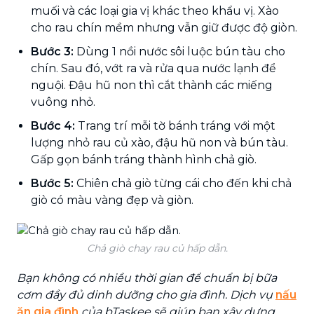
muối và các loại gia vị khác theo khẩu vị. Xào
cho rau chín mềm nhưng vẫn giữ được độ giòn.
Bước 3:
Dùng 1 nồi nước sôi luộc bún tàu cho
chín. Sau đó, vớt ra và rửa qua nước lạnh để
nguội. Đậu hũ non thì cắt thành các miếng
vuông nhỏ.
Bước 4:
Trang trí mỗi tờ bánh tráng với một
lượng nhỏ rau củ xào, đậu hũ non và bún tàu.
Gấp gọn bánh tráng thành hình chả giò.
Bước 5:
Chiên chả giò từng cái cho đến khi chả
giò có màu vàng đẹp và giòn.
Chả giò chay rau củ hấp dẫn.
Bạn không có nhiều thời gian để chuẩn bị bữa
cơm đầy đủ dinh dưỡng cho gia đình. Dịch vụ
nấu
ăn gia đình
của bTaskee sẽ giúp bạn xây dựng