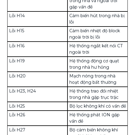
trong nhà và ngoài trời
gặp vấn đề
Lỗi H14
Cảm biến hút trong nhà bị
lỗi
Lỗi H15
Cảm biến nhiệt độ block
ngoài trời bị lỗi
Lỗi H16
Hệ thống ngắt kết nối CT
ngoài trời
Lỗi H19
Hệ thống động cơ quạt
trong nhà hư hỏng
Lỗi H20
Mạch nóng trong nhà
hoạt động bất thường
Lỗi H23, H24
Hệ thống trao đổi nhiệt
trong nhà gặp trục trặc
Lỗi H25
Bộ lọc không khí có vấn đề
Lỗi H26
Hệ thống phát ION gặp
vấn đề
Lỗi H27
Bộ cảm biến không khí