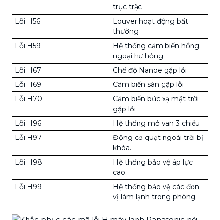
trục trặc
Lỗi H56
Louver hoạt động bất
thường
Lỗi H59
Hệ thống cảm biến hồng
ngoại hư hỏng
Lỗi H67
Chế độ Nanoe
gặp lỗi
Lỗi H69
Cảm biến sàn gặp lỗi
Lỗi H70
Cảm biến bức xạ mặt trời
gặp lỗi
Lỗi H96
Hệ thống mở van 3 chiều
Lỗi H97
Động cơ quạt ngoài trời bị
khóa.
Lỗi H98
Hệ thống bảo vệ áp lực
cao.
Lỗi H99
Hệ thống bảo vệ các đơn
vị làm lạnh trong phòng.