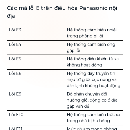
Các mã lỗi E trên điều hòa Panasonic nội
địa
Lỗi E3
Hệ thống cảm biến nhiệt
trong phòng bị lỗi
Lỗi E4
Hệ thống cảm biến ống
gặp lỗi
Lỗi E5
Hệ thống điều khiển từ xa
không hoạt động
Lỗi E6
Hệ thống dây truyền tín
hiệu từ giữa
cục nóng
và
dàn lạnh
không hoạt động
Lỗi E9
Bộ phận chuyển đổi
hướng gió, động cơ ổ đĩa
gặp vấn đề
Lỗi E10
Hệ thống cảm biến
bức xạ
trong nhà bị hư hỏng
Lỗi E11
Mức độ ẩm trong phòng