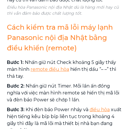
Điều hòa Panasonic nội địa Nhật dù là hàng mới hay cũ
thì vẫn đảm bảo được chất lượng tốt.
Cách kiểm tra mã lỗi máy lạnh
Panasonic nội địa Nhật bằng
điều khiển (remote)
Bước 1:
Nhấn giữ nút Check khoảng 5 giây thấy
màn hình
remote điều hòa
hiển thị dấu “– –” thì
thả tay.
Bước 2:
Nhấn giữ nút Timer. Mỗi lần ấn đồng
nghĩa với việc màn hình remote sẽ hiển thị mã lỗi
và đèn báo Power sẽ chớp 1 lần.
Bước 3:
Khi đèn báo Power nháy và
điều hòa
xuất
hiện tiếng kêu bíp bíp liên tục trong khoảng 4
giây thì đây là mã lỗi mà thiết bị nhà bạn đang