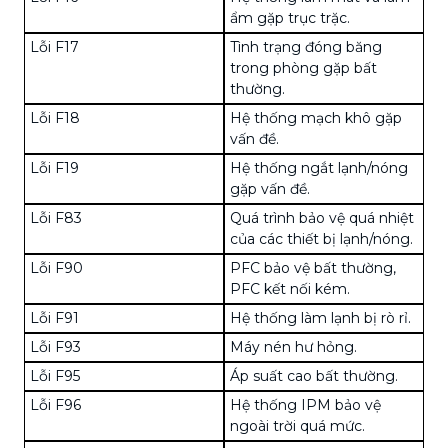
ẩm gặp trục trặc.
Lỗi F17
Tình trạng đóng băng
trong phòng gặp bất
thường.
Lỗi F18
Hệ thống mạch khô gặp
vấn đề.
Lỗi F19
Hệ thống ngắt lạnh/nóng
gặp vấn đề.
Lỗi F83
Quá trình bảo vệ quá nhiệt
của các thiết bị lạnh/nóng.
Lỗi F90
PFC bảo vệ bất thường,
PFC kết nối kém.
Lỗi F91
Hệ thống làm lạnh bị rò rỉ.
Lỗi F93
Máy nén
hư hỏng.
Lỗi F95
Áp suất cao bất thường.
Lỗi F96
Hệ thống IPM bảo vệ
ngoài trời quá mức.