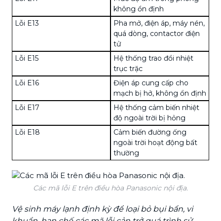
không ổn định
Lỗi E13
Pha mở, điện áp, máy nén,
quá dòng, contactor điện
tử
Lỗi E15
Hệ thống trao đổi nhiệt
trục trặc
Lỗi E16
Điện áp cung cấp cho
mạch bị hở, không ổn định
Lỗi E17
Hệ thống cảm biến nhiệt
độ ngoài trời bị hỏng
Lỗi E18
Cảm biến đường ống
ngoài trời hoạt động bất
thường
Các mã lỗi E trên điều hòa Panasonic nội địa.
Vệ sinh máy lạnh định kỳ để loại bỏ bụi bẩn, vi
khuẩn, hạn chế các mã lỗi cản trở quá trình sử