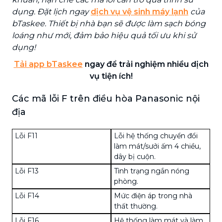
dụng. Đặt lịch ngay
dịch vụ vệ sinh máy lạnh
của
bTaskee. Thiết bị nhà bạn sẽ được làm sạch bóng
loáng như mới, đảm bảo hiệu quả tối ưu khi sử
dụng!
Tải app bTaskee
ngay để trải nghiệm nhiều dịch
vụ tiện ích!
Các mã lỗi F trên điều hòa Panasonic nội
địa
Lỗi F11
Lỗi hệ thống chuyển đổi
làm mát/sưởi ấm 4 chiều,
dây bị cuộn.
Lỗi F13
Tình trạng ngắn nóng
phòng.
Lỗi F14
Mức điện áp trong nhà
thất thường.
Lỗi F16
Hệ thống làm mát và làm