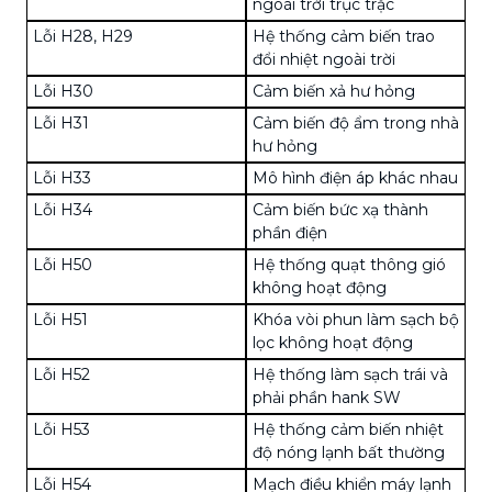
ngoài trời trục trặc
Lỗi H28, H29
Hệ thống cảm biến trao
đổi nhiệt ngoài trời
Lỗi H30
Cảm biến xả hư hỏng
Lỗi H31
Cảm biến độ ẩm trong nhà
hư hỏng
Lỗi H33
Mô hình điện áp khác nhau
Lỗi H34
Cảm biến bức xạ thành
phần điện
Lỗi H50
Hệ thống quạt thông gió
không hoạt động
Lỗi H51
Khóa vòi phun làm sạch bộ
lọc không hoạt động
Lỗi H52
Hệ thống làm sạch trái và
phải phần hank SW
Lỗi H53
Hệ thống cảm biến nhiệt
độ
nóng lạnh bất thường
Lỗi H54
Mạch điều khiển máy lạnh