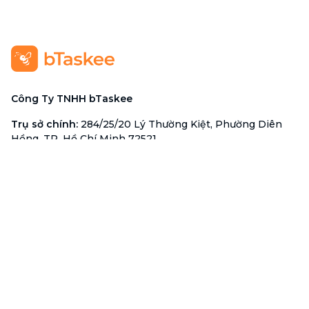
Công Ty TNHH bTaskee
Trụ sở chính
:
284/25/20 Lý Thường Kiệt, Phường Diên
Hồng, TP. Hồ Chí Minh 72521
Mã số doanh nghiệp
:
0313723825
Đại Diện Công Ty
:
Ông Đỗ Đắc Nhân Tâm
Chức vụ
:
Giám Đốc
Hotline
:
1900 636 736
Hỗ trợ khách hàng
:
support@btaskee.com
Hỗ trợ doanh nghiệp
:
btaskee4biz.vn@btaskee.com