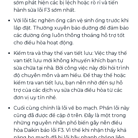
sớm phát hiện các bị lệch hoặc rò rỉ và tiến
hành sửa lỗi F3 sớm nhất.
Với lỗi tắc nghẽn ống cần vệ sinh ống trước khi
lắp đặt. Thường xuyên bảo dưỡng để đảm bảo
các đường ống luôn thông thoáng hỗ trợ tốt
cho điều hòa hoạt động.
Kiểm tra và thay thế van tiết lưu: Việc thay thế
van tiết lưu mới không khuyến khích bạn tự
sửa chữa tại nhà. Bởi công việc này đòi hỏi trình
độ chuyên môn và am hiểu. Để thay thế hoặc
kiểm tra van tiết lưu, bạn nên nhờ đến sự hỗ
trợ của các dịch vụ sửa chữa điều hòa từ các
đơn vị uy tín nhé.
Cuối cùng chính là lỗi về bo mạch. Phần lỗi này
cũng đã được đề cập ở trên. Đây là một trong
những nguyên nhân phổ biến gây nên điều
hòa Daikin báo lỗi F3. Vì thế khi nhận thấy khả
năng bo mạch đã bị lỗi hãy nhanh chóng liên